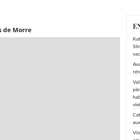
E
s de Morre
Kat
Sli
va
Ava
rén
Val
pèr
hab
viei
Cet
aux
Vin