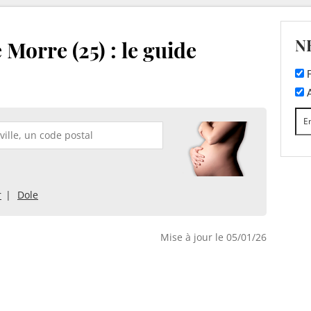
N
 Morre (25) : le guide
F
A
r
Dole
Mise à jour le 05/01/26