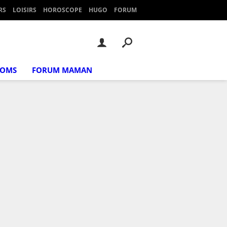
RS
LOISIRS
HOROSCOPE
HUGO
FORUM
NOMS
FORUM MAMAN