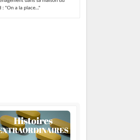
énagement dans sa maison du
 : "On a la place..."