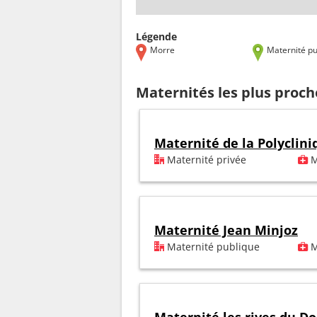
Légende
Morre
Maternité pu
Maternités les plus proc
Maternité de la Polyclin
Maternité privée
M
Maternité Jean Minjoz
Maternité publique
M