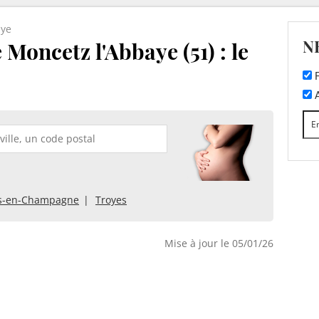
aye
N
Moncetz l'Abbaye (51) : le
F
A
s-en-Champagne
Troyes
Mise à jour le 05/01/26