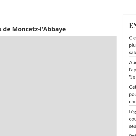
E
s de Moncetz-l'Abbaye
C'e
plu
sal
Au
l'a
"Je
Cet
pou
che
Lég
cou
seu