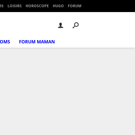
RS
LOISIRS
HOROSCOPE
HUGO
FORUM
NOMS
FORUM MAMAN