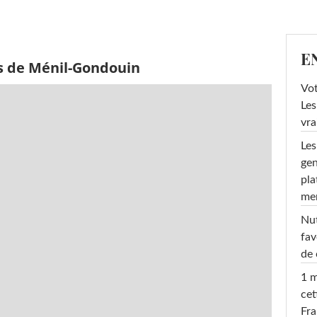
E
s de Ménil-Gondouin
Vot
Les
vra
Les
gen
pla
men
Nut
fav
de 
1 m
cet
Fra