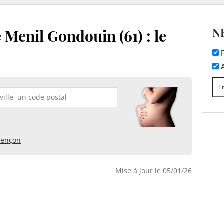
N
 Menil Gondouin (61) : le
F
A
lençon
Mise à jour le 05/01/26