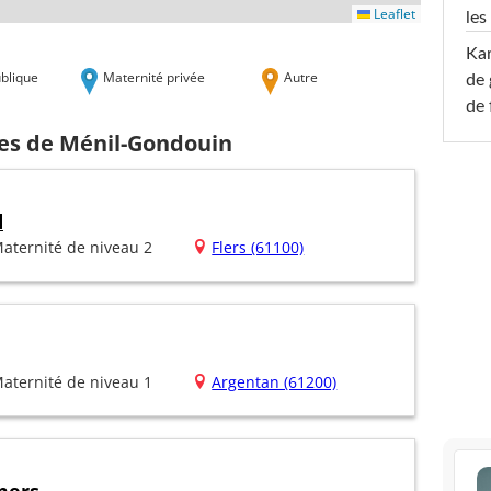
Leaflet
les
Ka
blique
Maternité privée
Autre
de 
de 
hes de Ménil-Gondouin
d
aternité de niveau 2
Flers (61100)
aternité de niveau 1
Argentan (61200)