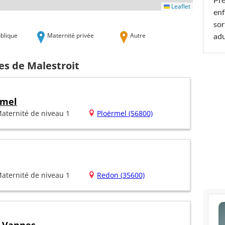
Pré
Leaflet
enf
sor
blique
Maternité privée
Autre
adu
es de Malestroit
rmel
aternité de niveau 1
Ploërmel (56800)
aternité de niveau 1
Redon (35600)