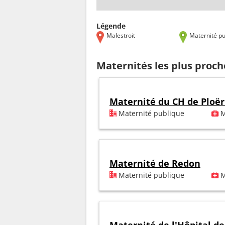
Légende
Malestroit
Maternité pu
Maternités les plus proch
Maternité du CH de Ploë
Maternité publique
M
Maternité de Redon
Maternité publique
M