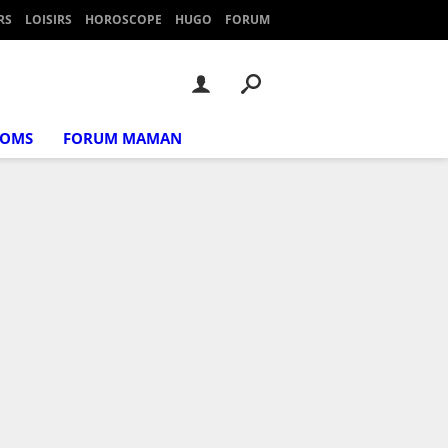
RS
LOISIRS
HOROSCOPE
HUGO
FORUM
NOMS
FORUM MAMAN