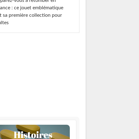
parez-vous à retomber en
ance : ce jouet emblématique
t sa première collection pour
ltes