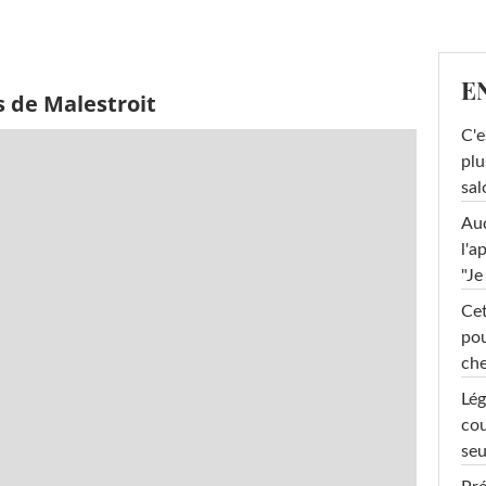
E
s de Malestroit
C'e
plu
sal
Au
l'a
"Je
Cet
pou
che
Lég
cou
seu