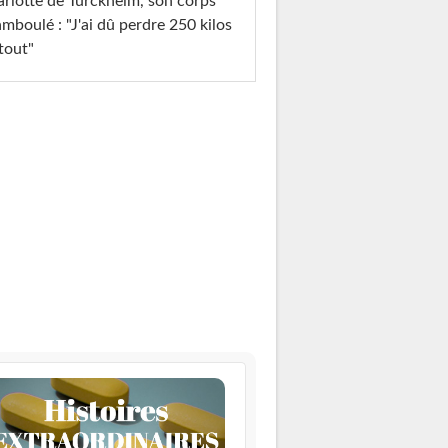
rlotte de Turckheim, son corps
mboulé : "J'ai dû perdre 250 kilos
tout"