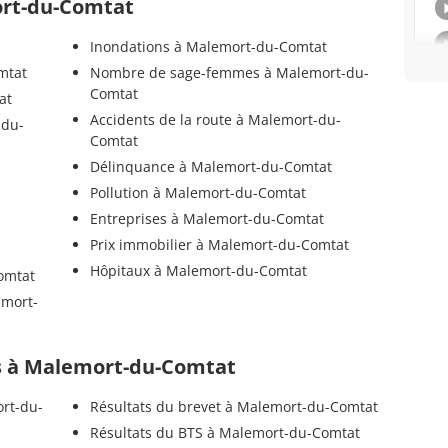
ort-du-Comtat
Inondations à Malemort-du-Comtat
mtat
Nombre de sage-femmes à Malemort-du-
Comtat
at
Accidents de la route à Malemort-du-
-du-
Comtat
Délinquance à Malemort-du-Comtat
Pollution à Malemort-du-Comtat
Entreprises à Malemort-du-Comtat
Prix immobilier à Malemort-du-Comtat
Hôpitaux à Malemort-du-Comtat
omtat
emort-
els à Malemort-du-Comtat
ort-du-
Résultats du brevet à Malemort-du-Comtat
Résultats du BTS à Malemort-du-Comtat