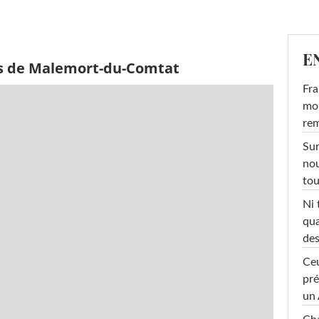
E
ès de Malemort-du-Comtat
Fra
mon
rem
Sur
nou
tou
Ni 
qua
des
Ceu
pré
un 