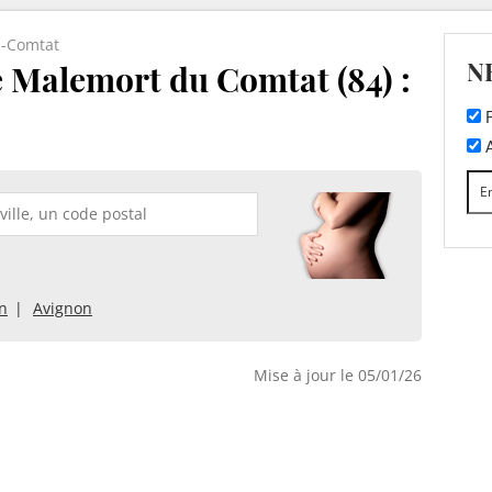
-Comtat
N
e Malemort du Comtat (84) :
F
A
on
Avignon
Mise à jour le 05/01/26