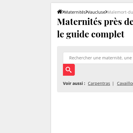
Maternités
Vaucluse
Malemort-du
Maternités près d
le guide complet
Voir aussi :
Carpentras
Cavaill