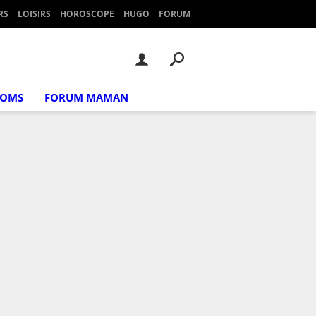
RS
LOISIRS
HOROSCOPE
HUGO
FORUM
NOMS
FORUM MAMAN