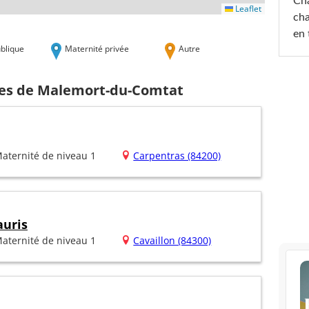
Cha
Leaflet
cha
en 
blique
Maternité privée
Autre
hes de Malemort-du-Comtat
aternité de niveau 1
Carpentras (84200)
auris
aternité de niveau 1
Cavaillon (84300)