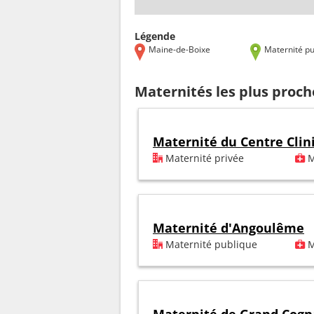
Légende
Maine-de-Boixe
Maternité pu
Maternités les plus proc
Maternité du Centre Clin
Maternité privée
M
Maternité d'Angoulême
Maternité publique
M