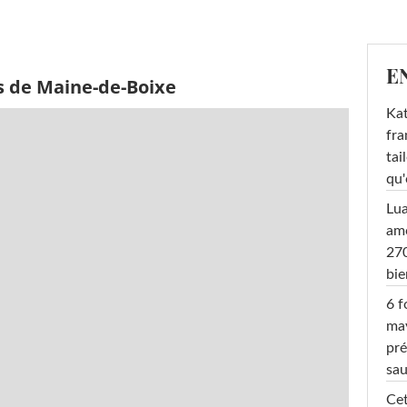
E
s de Maine-de-Boixe
Kat
fra
tai
qu'
Lu
amo
270
bi
6 f
ma
pré
sa
Cet