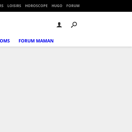
RS
LOISIRS
HOROSCOPE
HUGO
FORUM
NOMS
FORUM MAMAN