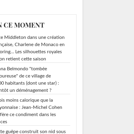
N CE MOMENT
e Middleton dans une création
nçaise, Charlene de Monaco en
loring… Les silhouettes royales
on retient cette saison
ana Belmondo "tombée
ureuse" de ce village de
0 habitants (dont une star) :
entôt un déménagement ?
ois moins calorique que la
yonnaise : Jean-Michel Cohen
fère ce condiment dans les
uces
te guêpe construit son nid sous