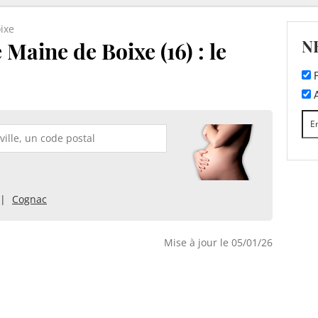
ixe
N
Maine de Boixe (16) : le
F
A
Cognac
Mise à jour le 05/01/26