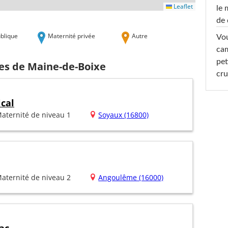
Leaflet
le 
de 
blique
Maternité privée
Autre
Vou
cam
pet
hes de Maine-de-Boixe
cru
ical
aternité de niveau 1
Soyaux (16800)
aternité de niveau 2
Angoulême (16000)