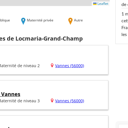
Leaflet
de 
1 m
blique
Maternité privée
Autre
cet
Fra
les
ches de Locmaria-Grand-Champ
aternité de niveau 2
Vannes (56000)
e Vannes
aternité de niveau 3
Vannes (56000)