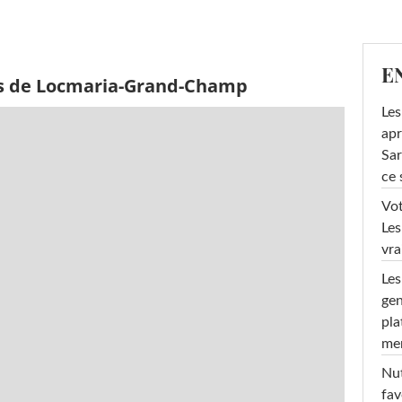
E
ès de Locmaria-Grand-Champ
Les
apr
Sar
ce 
Vot
Les
vra
Les
gen
pla
men
Nut
fav