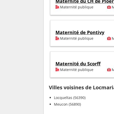
Maternité du CH de Ploë
Maternité publique
M
Maternité de Pontivy
Maternité publique
M
Maternité du Scorff
Maternité publique
M
Villes voisines de Locma
Locqueltas (56390)
Meucon (56890)