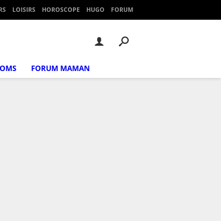
RS
LOISIRS
HOROSCOPE
HUGO
FORUM
NOMS
FORUM MAMAN