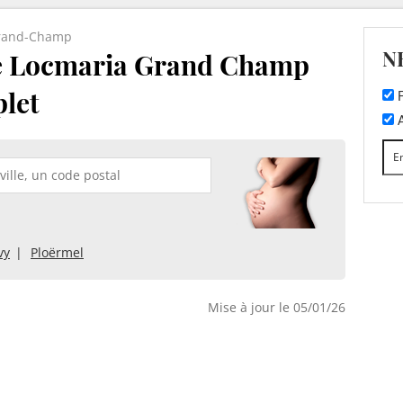
rand-Champ
N
de Locmaria Grand Champ
plet
F
A
vy
Ploërmel
Mise à jour le 05/01/26