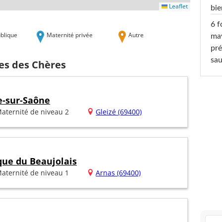
Leaflet
bi
6 f
blique
Maternité privée
Autre
ma
pré
sa
es des Chères
e-sur-Saône
aternité de niveau 2
Gleizé (69400)
que du Beaujolais
aternité de niveau 1
Arnas (69400)