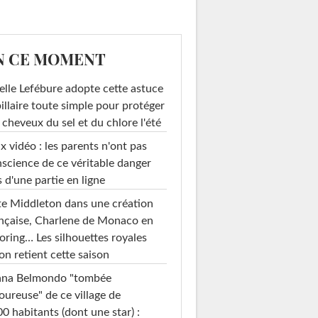
N CE MOMENT
elle Lefébure adopte cette astuce
illaire toute simple pour protéger
 cheveux du sel et du chlore l'été
x vidéo : les parents n'ont pas
science de ce véritable danger
s d'une partie en ligne
e Middleton dans une création
nçaise, Charlene de Monaco en
loring… Les silhouettes royales
on retient cette saison
ana Belmondo "tombée
ureuse" de ce village de
0 habitants (dont une star) :