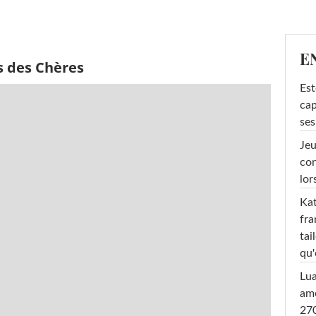
E
s des Chères
Est
cap
ses
Jeu
con
lor
Kat
fra
tai
qu'
Lu
amo
270