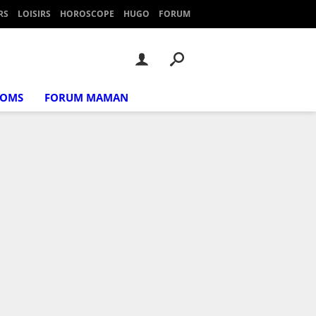
RS
LOISIRS
HOROSCOPE
HUGO
FORUM
NOMS
FORUM MAMAN