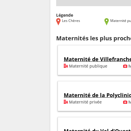
Légende
Les Chères
Maternité pu
Maternités les plus proch
Maternité de Villefranch
Maternité publique
M
Maternité de la Polyclini
Maternité privée
M