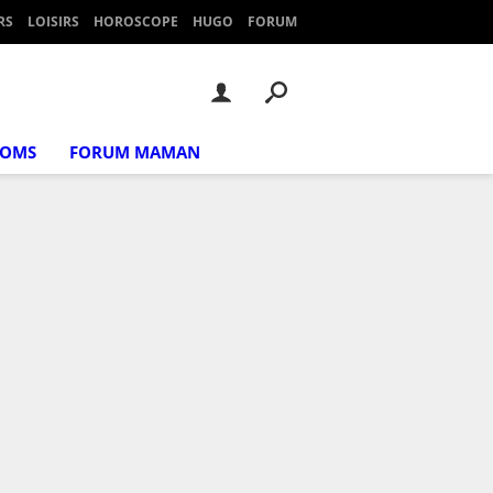
RS
LOISIRS
HOROSCOPE
HUGO
FORUM
NOMS
FORUM MAMAN