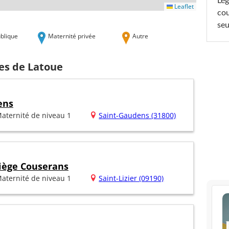
Lég
Leaflet
cou
seu
blique
Maternité privée
Autre
hes de Latoue
ens
aternité de niveau 1
Saint-Gaudens (31800)
riège Couserans
aternité de niveau 1
Saint-Lizier (09190)