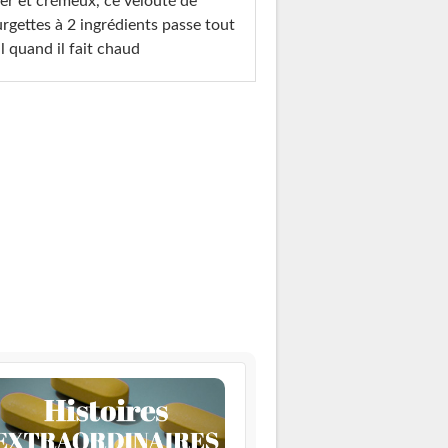
er et crémeux, ce velouté de
rgettes à 2 ingrédients passe tout
l quand il fait chaud