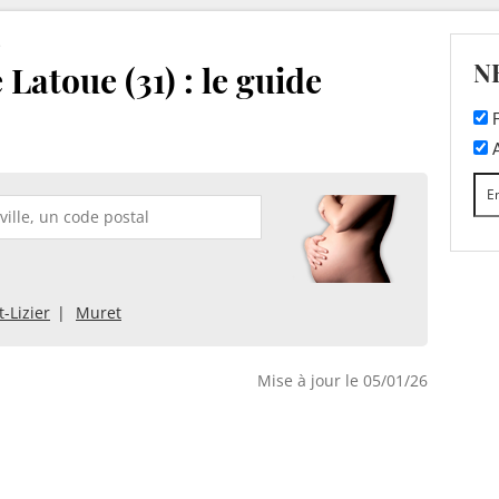
e
N
Latoue (31) : le guide
F
A
t-Lizier
Muret
Mise à jour le 05/01/26