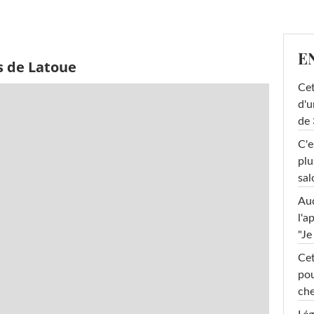
E
s de Latoue
Cet
d'u
de 
C'e
plu
sal
Au
l'a
"Je
Cet
pou
che