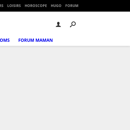
RS
LOISIRS
HOROSCOPE
HUGO
FORUM
NOMS
FORUM MAMAN