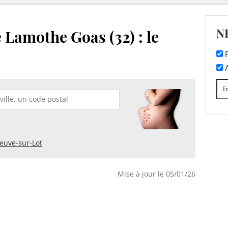
N
 Lamothe Goas (32) : le
F
A
neuve-sur-Lot
Mise à jour le 05/01/26