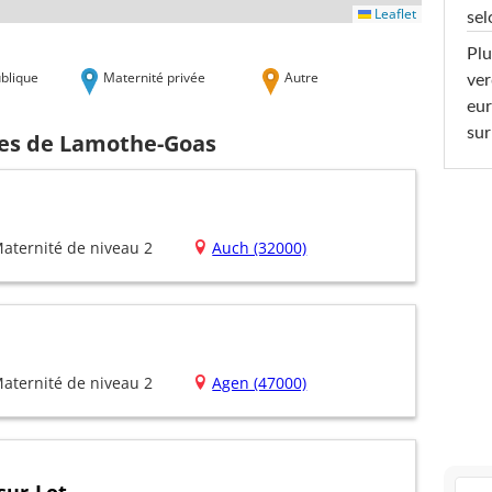
Leaflet
sel
Plu
blique
Maternité privée
Autre
ver
eur
sur
hes de Lamothe-Goas
aternité de niveau 2
Auch (32000)
aternité de niveau 2
Agen (47000)