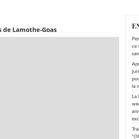
E
ès de Lamothe-Goas
Per
ce 
san
Apr
jur
pou
la
La 
wee
ann
exc
Tra
"OU