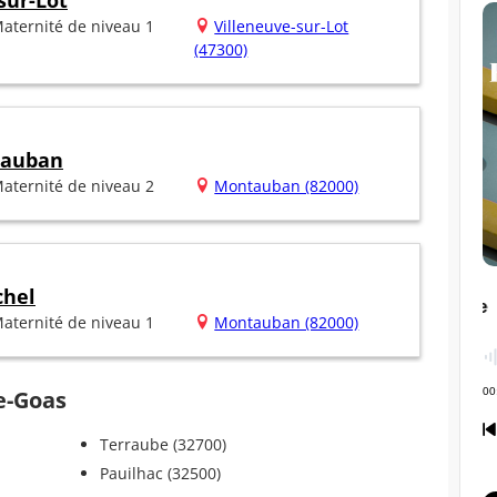
sur-Lot
aternité de niveau 1
Villeneuve-sur-Lot
(47300)
tauban
aternité de niveau 2
Montauban (82000)
chel
aternité de niveau 1
Montauban (82000)
e-Goas
Terraube (32700)
Pauilhac (32500)