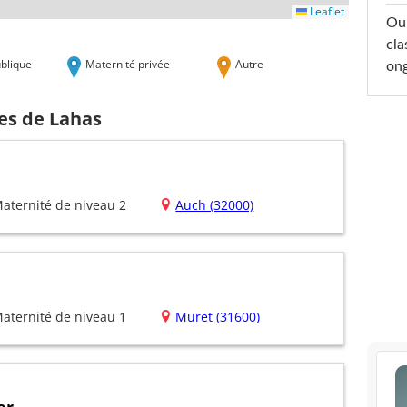
Leaflet
Oub
cla
blique
Maternité privée
Autre
ong
es de Lahas
aternité de niveau 2
Auch (32000)
aternité de niveau 1
Muret (31600)