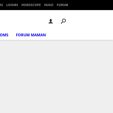
RS
LOISIRS
HOROSCOPE
HUGO
FORUM
NOMS
FORUM MAMAN