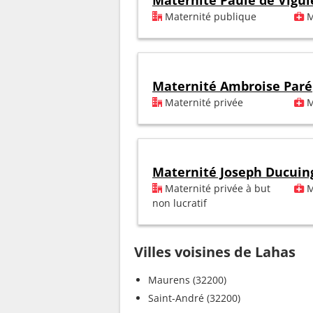
Maternité Paule de Vigui
Maternité publique
M
Maternité Ambroise Paré
Maternité privée
M
Maternité Joseph Ducuin
Maternité privée à but
M
non lucratif
Villes voisines de Lahas
Maurens (32200)
Saint-André (32200)