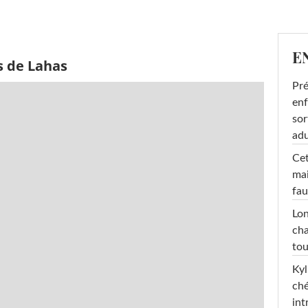
E
s de Lahas
Pré
enf
sor
adu
Cet
mai
fau
Lon
cha
tou
Kyl
ché
int