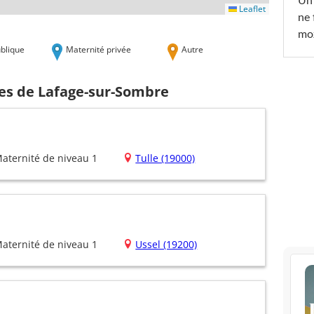
Un 
Leaflet
ne 
moz
blique
Maternité privée
Autre
hes de Lafage-sur-Sombre
aternité de niveau 1
Tulle (19000)
aternité de niveau 1
Ussel (19200)