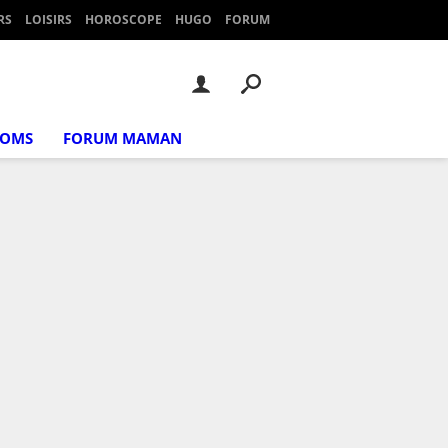
RS
LOISIRS
HOROSCOPE
HUGO
FORUM
NOMS
FORUM MAMAN