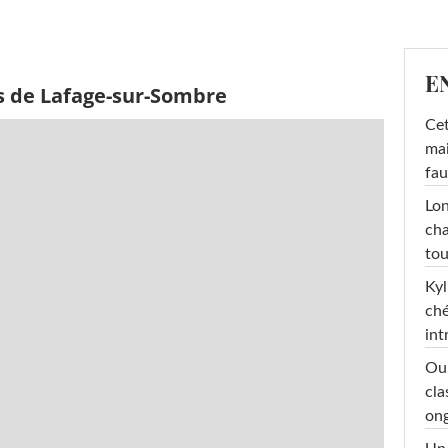
E
s de Lafage-sur-Sombre
Cet
mai
fau
Lon
cha
tou
Kyl
ché
int
Oub
cla
ong