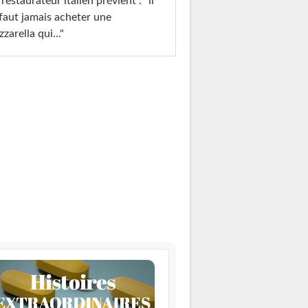
restaurateur italien prévient : "il
faut jamais acheter une
zarella qui..."