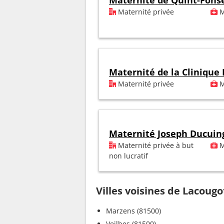
Maternité de Quint-Fons
Maternité privée
M
Maternité de la Clinique
Maternité privée
M
Maternité Joseph Ducuin
Maternité privée à but
M
non lucratif
Villes voisines de Lacoug
Marzens (81500)
Veilhes (81500)