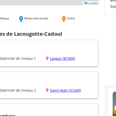
am
Leaflet
Sud
blique
Maternité privée
Autre
hes de Lacougotte-Cadoul
aternité de niveau 1
Lavaur (81500)
aternité de niveau 2
Saint-Jean (31240)