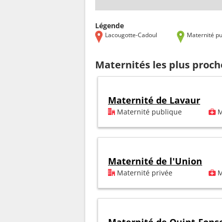
Légende
Lacougotte-Cadoul
Maternité pu
Maternités les plus proc
Maternité de Lavaur
Maternité publique
M
Maternité de l'Union
Maternité privée
M