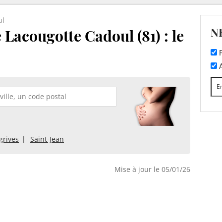
ul
N
 Lacougotte Cadoul (81) : le
F
A
grives
Saint-Jean
Mise à jour le 05/01/26