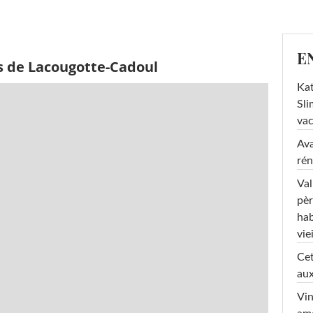
E
s de Lacougotte-Cadoul
Kat
Sli
va
Ava
rén
Val
pèr
hab
viei
Cet
aux
Vin