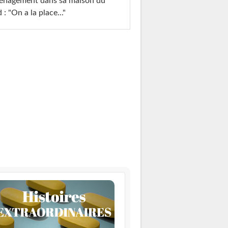
énagement dans sa maison du
 : "On a la place..."