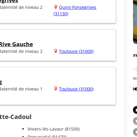
egrives
aternité de niveau 2
Quint-Fonsegrives
(31130)
 Rive Gauche
aternité de niveau 2
Toulouse (31000)
g
aternité de niveau 1
Toulouse (31000)
otte-Cadoul
Viviers-lès-Lavaur (81500)
Roquevidal (81470)