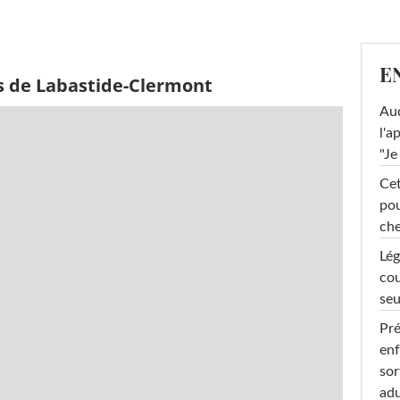
E
s de Labastide-Clermont
Au
l'a
"Je
Cet
pou
che
Lég
cou
seu
Pré
enf
sor
adu