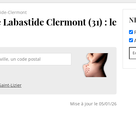
ide-Clermont
N
 Labastide Clermont (31) : le
F
A
Saint-Lizier
Mise à jour le 05/01/26