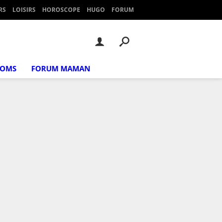
RS
LOISIRS
HOROSCOPE
HUGO
FORUM
NOMS
FORUM MAMAN