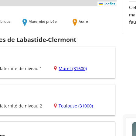
Leaflet
Cet
mai
blique
Maternité privée
Autre
fau
hes de Labastide-Clermont
aternité de niveau 1
Muret (31600)
aternité de niveau 2
Toulouse (31000)