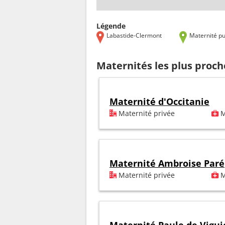
Légende
Labastide-Clermont
Maternité pu
Maternités les plus proc
Maternité d'Occitanie
Maternité privée
M
Maternité Ambroise Paré
Maternité privée
M