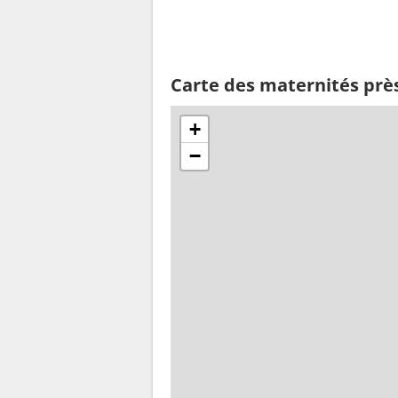
Carte des maternités près
+
−