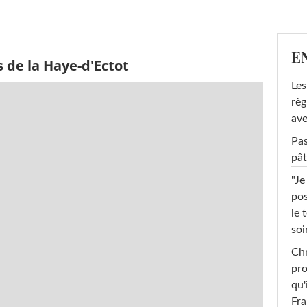
E
 de la Haye-d'Ectot
Les
règ
ave
Pas
pât
"Je
pos
le 
soi
Chr
pro
qu'
Fr