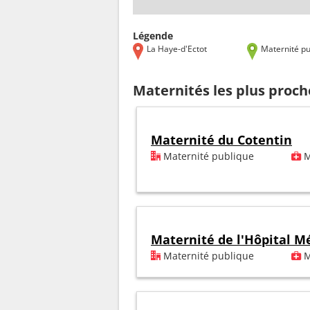
Légende
La Haye-d'Ectot
Maternité pu
Maternités les plus proch
Maternité du Cotentin
Maternité publique
M
Maternité de l'Hôpital M
Maternité publique
M