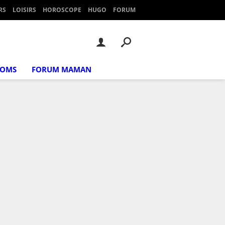
RS
LOISIRS
HOROSCOPE
HUGO
FORUM
NOMS
FORUM MAMAN