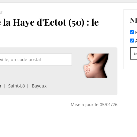
ot
N
la Haye d'Ectot (50) : le
F
A
n
Saint-Lô
Bayeux
Mise à jour le 05/01/26