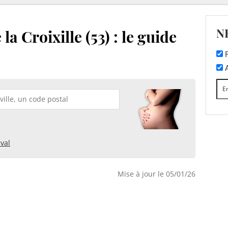
N
la Croixille (53) : le guide
F
A
val
Mise à jour le 05/01/26