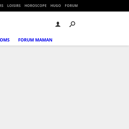
RS
LOISIRS
HOROSCOPE
HUGO
FORUM
NOMS
FORUM MAMAN