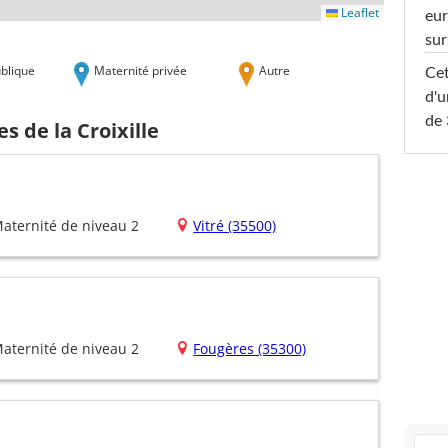
Leaflet
eur
sur
blique
Maternité privée
Autre
Cet
d'u
de 
s de la Croixille
aternité de niveau 2
Vitré (35500)
aternité de niveau 2
Fougères (35300)