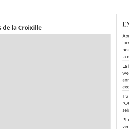
E
de la Croixille
Apr
jur
pou
la
La 
wee
ann
exc
Tra
"OU
sel
Plu
ver