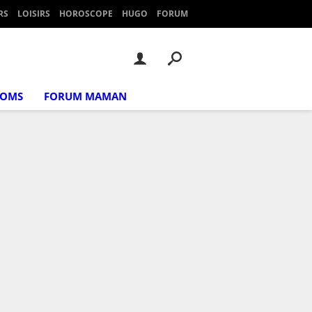
RS
LOISIRS
HOROSCOPE
HUGO
FORUM
NOMS
FORUM MAMAN