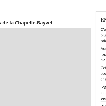
E
 de la Chapelle-Bayvel
C'e
plu
sal
Au
l'a
"Je
Cet
pou
che
Lég
cou
seu