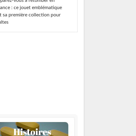
parez-vous à retomber en
ance : ce jouet emblématique
t sa première collection pour
ltes