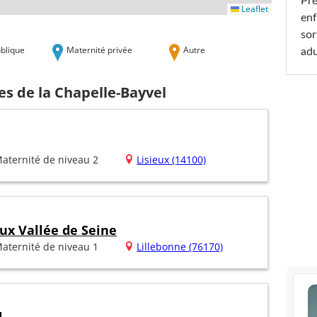
Pré
Leaflet
enf
sor
blique
Maternité privée
Autre
adu
es de la Chapelle-Bayvel
aternité de niveau 2
Lisieux (14100)
ux Vallée de Seine
aternité de niveau 1
Lillebonne (76170)