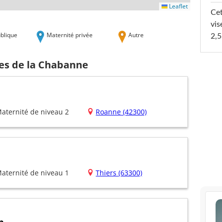
Leaflet
Cet
vis
blique
Maternité privée
Autre
2,5
hes de la Chabanne
aternité de niveau 2
Roanne (42300)
aternité de niveau 1
Thiers (63300)