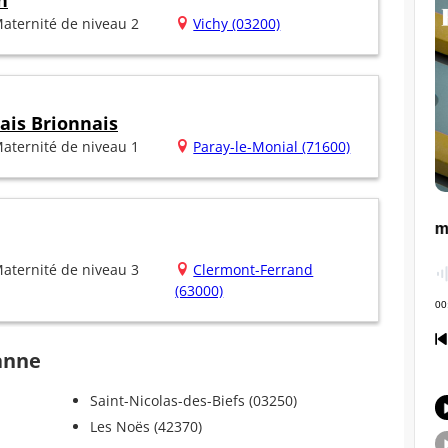
n
aternité de niveau 2
Vichy (03200)
ais Brionnais
aternité de niveau 1
Paray-le-Monial (71600)
aternité de niveau 3
Clermont-Ferrand
(63000)
banne
Saint-Nicolas-des-Biefs (03250)
Les Noës (42370)