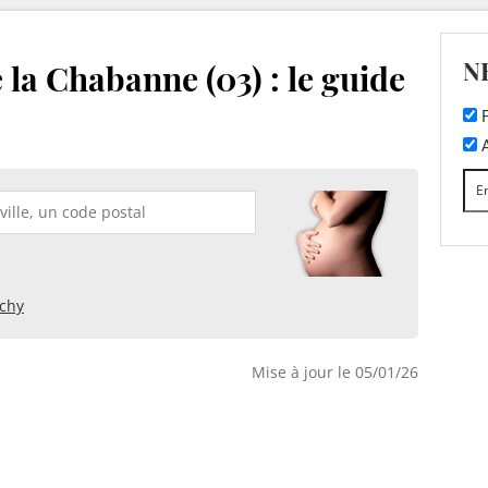
N
 la Chabanne (03) : le guide
F
A
ichy
Mise à jour le 05/01/26