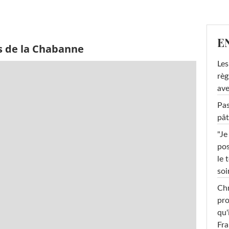
E
s de la Chabanne
Les
règ
ave
Pas
pât
"Je
pos
le 
soi
Chr
pro
qu'
Fr