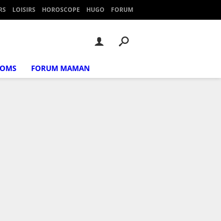
RS
LOISIRS
HOROSCOPE
HUGO
FORUM
NOMS
FORUM MAMAN