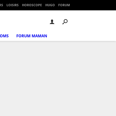
RS
LOISIRS
HOROSCOPE
HUGO
FORUM
NOMS
FORUM MAMAN