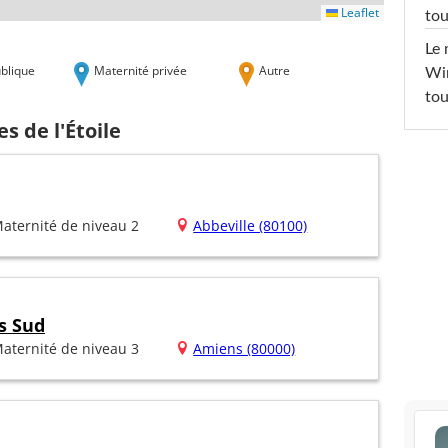
Leaflet
tou
Le 
blique
Maternité privée
Autre
Win
tou
s de l'Étoile
aternité de niveau 2
Abbeville (80100)
s Sud
aternité de niveau 3
Amiens (80000)