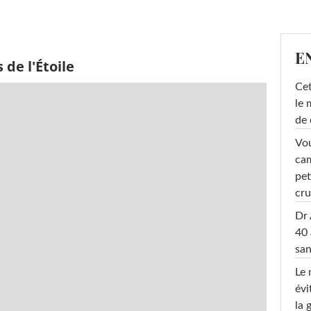
E
de l'Étoile
Cet
le 
de 
Vou
cam
pet
cru
Dr 
40 
san
Le 
évi
la 