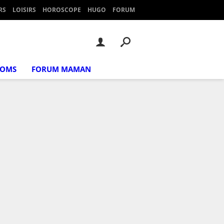
RS
LOISIRS
HOROSCOPE
HUGO
FORUM
NOMS
FORUM MAMAN