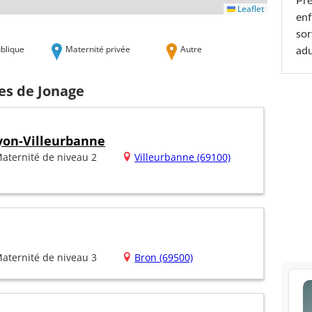
Pré
Leaflet
enf
sor
blique
Maternité privée
Autre
adu
es de Jonage
yon-Villeurbanne
aternité de niveau 2
Villeurbanne (69100)
aternité de niveau 3
Bron (69500)