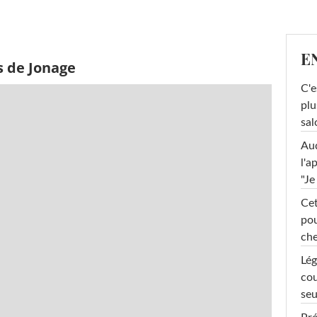
E
s de Jonage
C'e
plu
sal
Au
l'a
"Je
Cet
pou
che
Lég
cou
seu