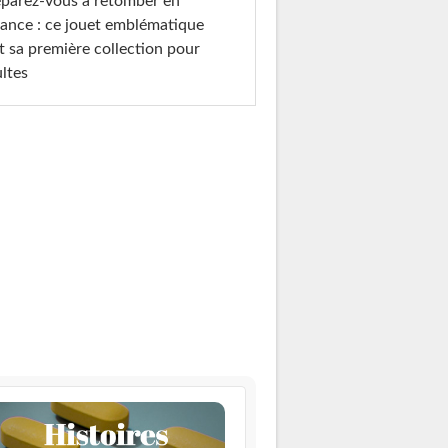
parez-vous à retomber en
ance : ce jouet emblématique
t sa première collection pour
ltes