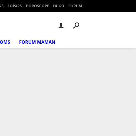
RS
LOISIRS
HOROSCOPE
HUGO
FORUM
NOMS
FORUM MAMAN