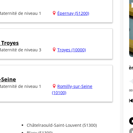
aternité de niveau 1
Épernay (51200)
 Troyes
aternité de niveau 3
Troyes (10000)
-Seine
aternité de niveau 1
Romilly-sur-Seine
(10100)
Châtelraould-Saint-Louvent (51300)
Blacy (51300)