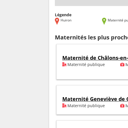
Légende
Huiron
Maternité pu
Maternités les plus proch
Maternité de Châlons-e
Maternité publique
M
Maternité Geneviève de 
Maternité publique
M