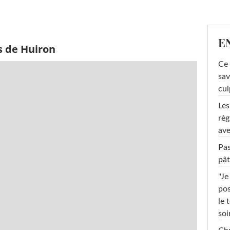
E
s de Huiron
Ce 
sav
cul
Les
règ
ave
Pas
pât
"Je
pos
le 
soi