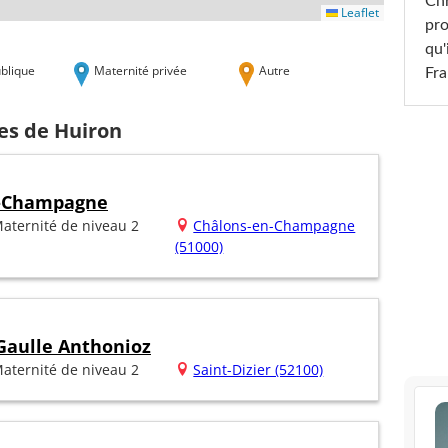
Chr
Leaflet
pro
qu'
blique
Maternité privée
Autre
Fr
es de Huiron
n-Champagne
aternité de niveau 2
Châlons-en-Champagne
(51000)
Gaulle Anthonioz
aternité de niveau 2
Saint-Dizier (52100)