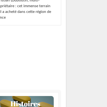
istian Louboutin, multi-
priétaire : cet immense terrain
il a acheté dans cette région de
ance