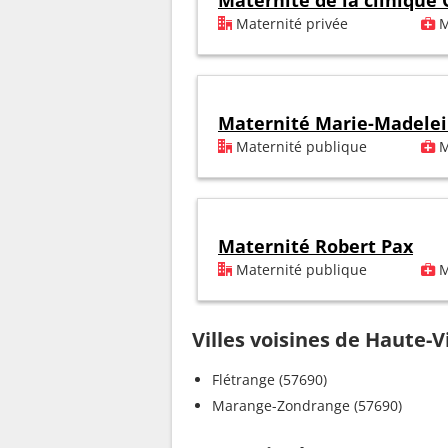
Maternité de la clinique
Maternité privée
M
Maternité Marie-Madele
Maternité publique
M
Maternité Robert Pax
Maternité publique
M
Villes voisines de Haute-V
Flétrange (57690)
Marange-Zondrange (57690)