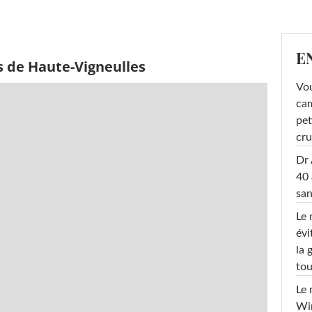
E
s de Haute-Vigneulles
Vou
cam
pet
cru
Dr 
40 
san
Le 
évi
la 
tou
Le 
Win