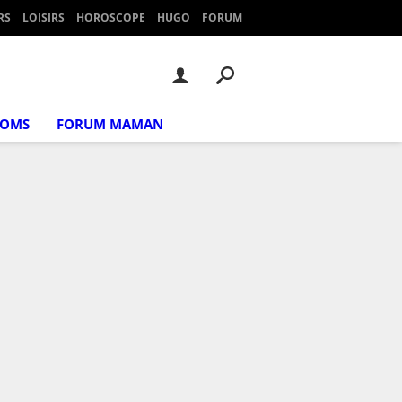
RS
LOISIRS
HOROSCOPE
HUGO
FORUM
NOMS
FORUM MAMAN