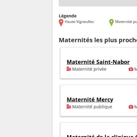
Légende
Haute-Vigneulles
Maternité pu
Maternités les plus proch
Maternité Saint-Nabor
Maternité privée
M
Maternité Mercy
Maternité publique
M