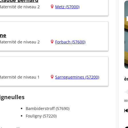
 Claude Bernard
aternité de niveau 2
Metz (57000)
ine
aternité de niveau 2
Forbach (57600)
aternité de niveau 1
Sarreguemines (57200)
igneulles
Bambiderstroff (57690)
Fouligny (57220)