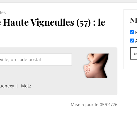
les
N
Haute Vigneulles (57) : le
F
A
quenexy
Metz
Mise à jour le 05/01/26