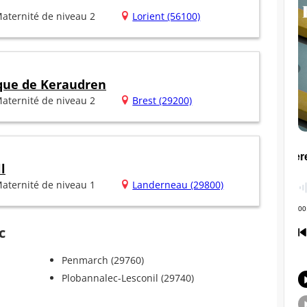
aternité de niveau 2
Lorient (56100)
ique de Keraudren
aternité de niveau 2
Brest (29200)
l
aternité de niveau 1
Landerneau (29800)
c
Penmarch (29760)
Plobannalec-Lesconil (29740)