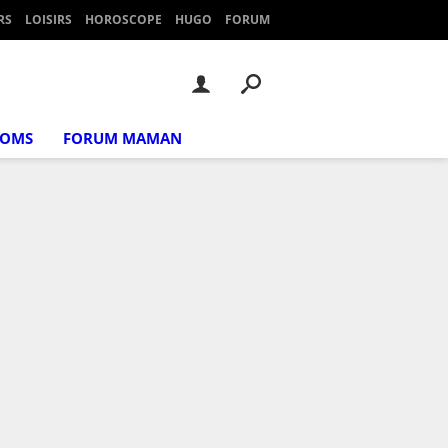
RS
LOISIRS
HOROSCOPE
HUGO
FORUM
NOMS
FORUM MAMAN