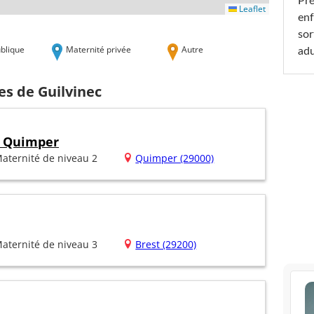
Pré
Leaflet
enf
sor
blique
Maternité privée
Autre
adu
es de Guilvinec
e Quimper
aternité de niveau 2
Quimper (29000)
aternité de niveau 3
Brest (29200)