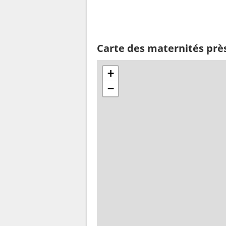
Carte des maternités près
+
−