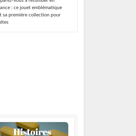
parez-vous à retomber en
ance : ce jouet emblématique
t sa première collection pour
ltes