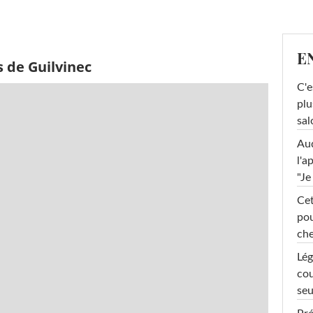
E
 de Guilvinec
C'e
plu
sal
Au
l'a
"Je
Cet
pou
che
Lég
cou
seu