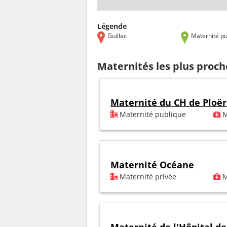
Légende
Guillac
Maternité pu
Maternités les plus proch
Maternité du CH de Ploë
Maternité publique
M
Maternité Océane
Maternité privée
M