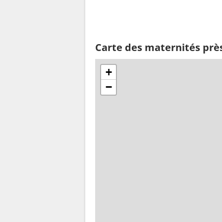
Carte des maternités près
+
−