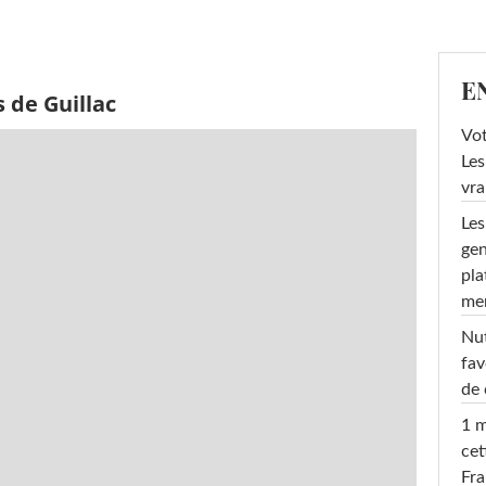
E
 de Guillac
Vot
Les
vra
Les
gen
pla
men
Nut
fav
de 
1 m
cet
Fra