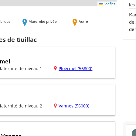
Leaflet
les
Ka
blique
Maternité privée
Autre
de 
de 
es de Guillac
rmel
aternité de niveau 1
Ploërmel (56800)
aternité de niveau 2
Vannes (56000)