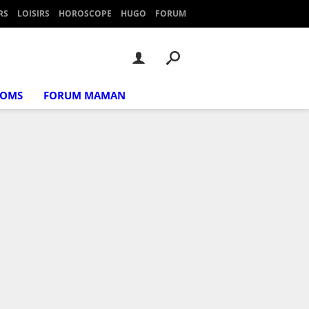
RS
LOISIRS
HOROSCOPE
HUGO
FORUM
NOMS
FORUM MAMAN