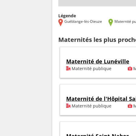
Légende
Guéblange-lès-Dieuze
Maternité pu
Maternités les plus proc
Maternité de Lunéville
Maternité publique
M
Maternité de l'Hôpital Sa
Maternité publique
M