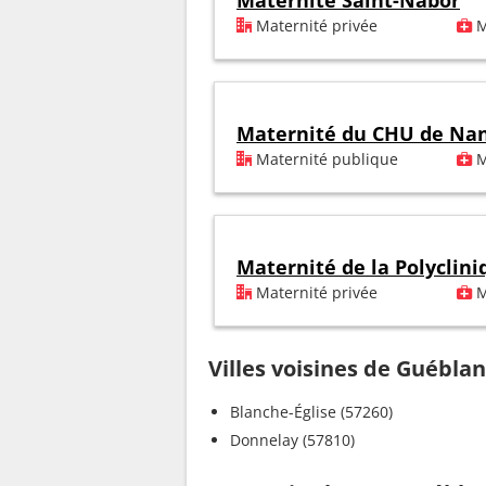
Maternité Saint-Nabor
Maternité privée
M
Maternité du CHU de Na
Maternité publique
M
Maternité de la Polyclini
Maternité privée
M
Villes voisines de Guébla
Blanche-Église (57260)
Donnelay (57810)