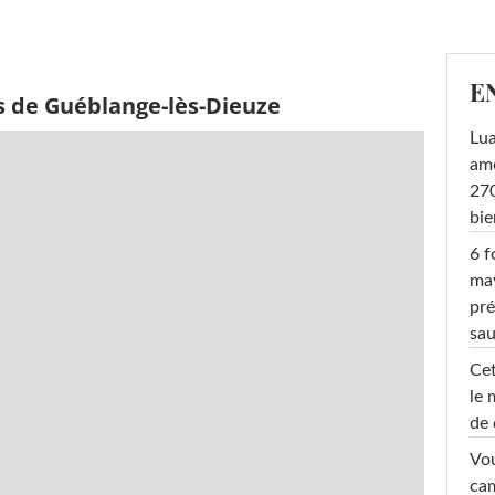
E
s de Guéblange-lès-Dieuze
Lu
amo
270
bi
6 f
ma
pré
sa
Cet
le 
de 
Vou
cam