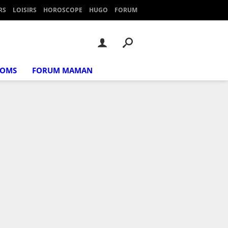
RS
LOISIRS
HOROSCOPE
HUGO
FORUM
NOMS
FORUM MAMAN