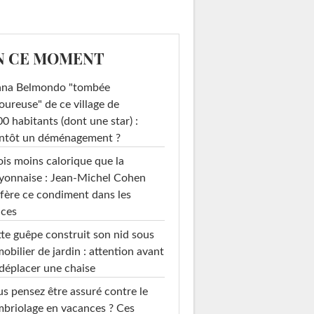
N CE MOMENT
ana Belmondo "tombée
ureuse" de ce village de
0 habitants (dont une star) :
entôt un déménagement ?
ois moins calorique que la
yonnaise : Jean-Michel Cohen
fère ce condiment dans les
uces
te guêpe construit son nid sous
mobilier de jardin : attention avant
déplacer une chaise
s pensez être assuré contre le
briolage en vacances ? Ces