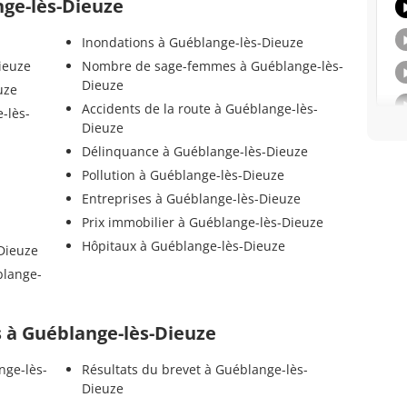
nge-lès-Dieuze
Inondations à Guéblange-lès-Dieuze
ieuze
Nombre de sage-femmes à Guéblange-lès-
Dieuze
uze
Accidents de la route à Guéblange-lès-
-lès-
Dieuze
Délinquance à Guéblange-lès-Dieuze
Pollution à Guéblange-lès-Dieuze
Entreprises à Guéblange-lès-Dieuze
Prix immobilier à Guéblange-lès-Dieuze
Hôpitaux à Guéblange-lès-Dieuze
Dieuze
blange-
ls à Guéblange-lès-Dieuze
nge-lès-
Résultats du brevet à Guéblange-lès-
Dieuze