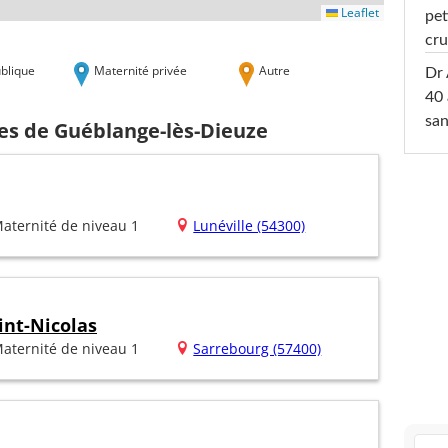
Leaflet
pet
cru
blique
Maternité privée
Autre
Dr 
40 
san
hes de Guéblange-lès-Dieuze
aternité de niveau 1
Lunéville (54300)
int-Nicolas
aternité de niveau 1
Sarrebourg (57400)