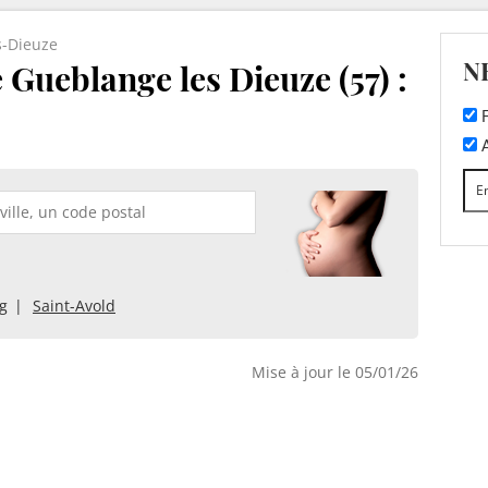
s-Dieuze
N
 Gueblange les Dieuze (57) :
F
A
g
Saint-Avold
Mise à jour le 05/01/26