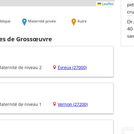
Leaflet
pet
cru
blique
Maternité privée
Autre
Dr 
40 
san
hes de Grossœuvre
aternité de niveau 2
Évreux (27000)
aternité de niveau 1
Vernon (27200)