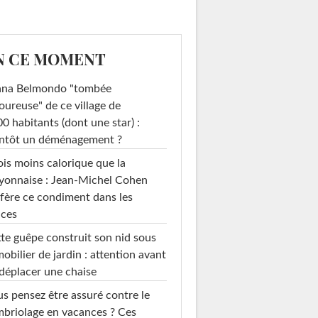
N CE MOMENT
ana Belmondo "tombée
ureuse" de ce village de
0 habitants (dont une star) :
entôt un déménagement ?
ois moins calorique que la
yonnaise : Jean-Michel Cohen
fère ce condiment dans les
uces
te guêpe construit son nid sous
mobilier de jardin : attention avant
déplacer une chaise
s pensez être assuré contre le
briolage en vacances ? Ces