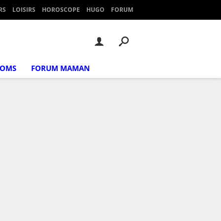
RS
LOISIRS
HOROSCOPE
HUGO
FORUM
NOMS
FORUM MAMAN