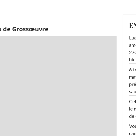
E
s de Grossœuvre
Lu
amo
270
bi
6 f
ma
pré
sa
Cet
le 
de 
Vou
cam