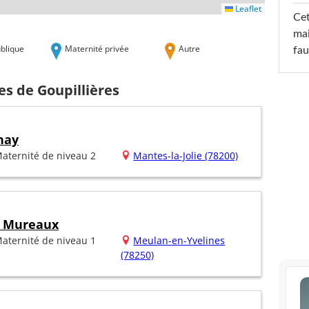
Leaflet
Cet
mai
blique
Maternité privée
Autre
fau
es de Goupillières
nay
aternité de niveau 2
Mantes-la-Jolie (78200)
s Mureaux
aternité de niveau 1
Meulan-en-Yvelines
(78250)