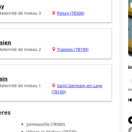
sy
aternité de niveau 3
Poissy (78300)
isien
aternité de niveau 2
Trappes (78190)
ain
aternité de niveau 1
Saint-Germain-en-Laye
(78100)
ères
Jumeauville (78580)
Villiers-le-Mahieu (78770)