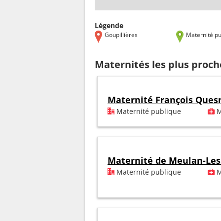
Légende
Goupillières
Maternité pu
Maternités les plus proch
Maternité François Ques
Maternité publique
M
Maternité de Meulan-Le
Maternité publique
M