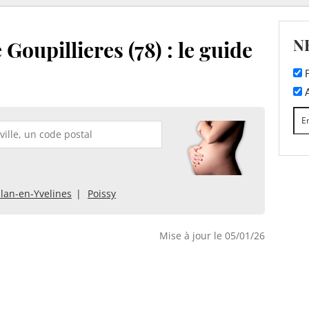
N
Goupillieres (78) : le guide
F
A
lan-en-Yvelines
Poissy
Mise à jour le 05/01/26