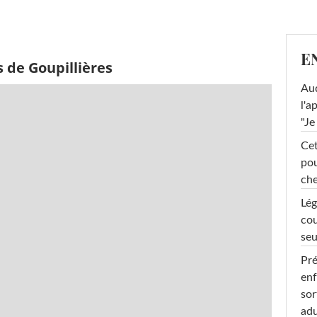
E
 de Goupillières
Au
l'a
"Je
Cet
pou
che
Lég
cou
seu
Pré
enf
sor
adu