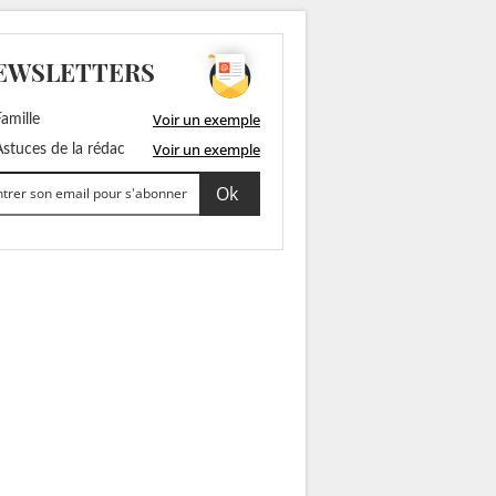
EWSLETTERS
Voir un exemple
amille
Voir un exemple
stuces de la rédac