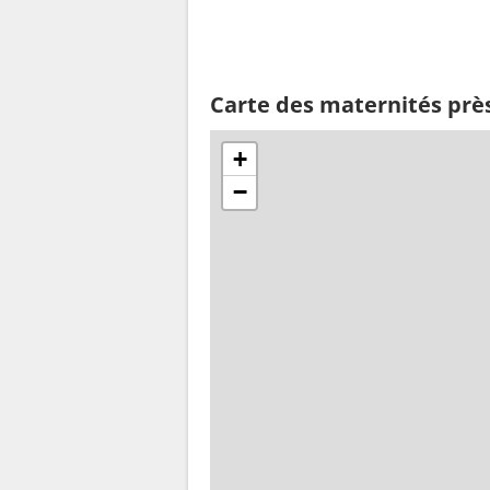
Carte des maternités près
+
−