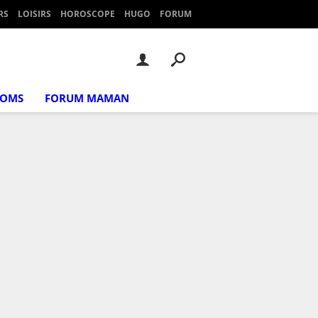
RS
LOISIRS
HOROSCOPE
HUGO
FORUM
NOMS
FORUM MAMAN