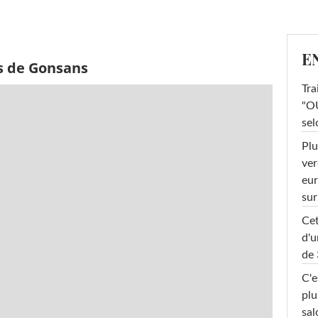
E
s de Gonsans
Tra
"OU
sel
Plu
ver
eur
sur
Cet
d'u
de 
C'e
plu
sal