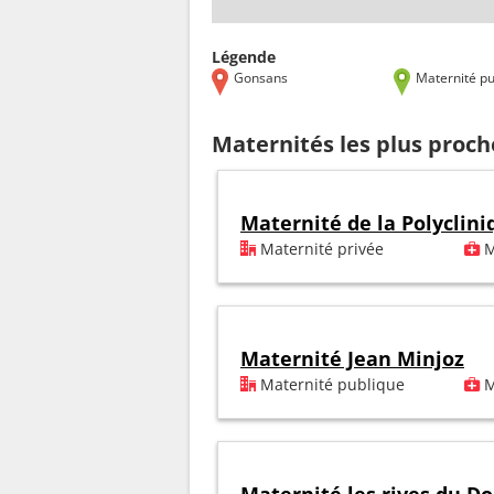
Légende
Gonsans
Maternité pu
Maternités les plus proc
Maternité de la Polyclin
Maternité privée
M
Maternité Jean Minjoz
Maternité publique
M