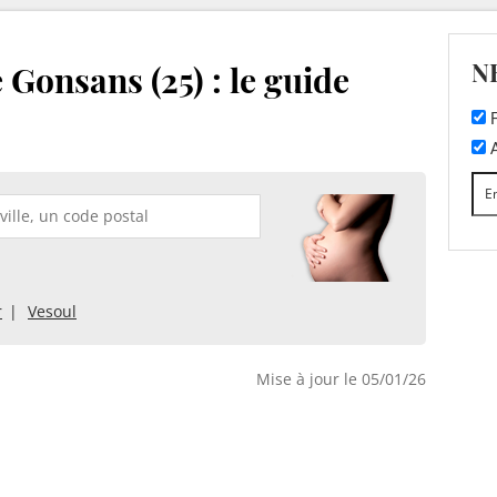
N
 Gonsans (25) : le guide
F
A
r
Vesoul
Mise à jour le 05/01/26