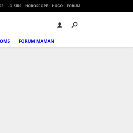
RS
LOISIRS
HOROSCOPE
HUGO
FORUM
NOMS
FORUM MAMAN