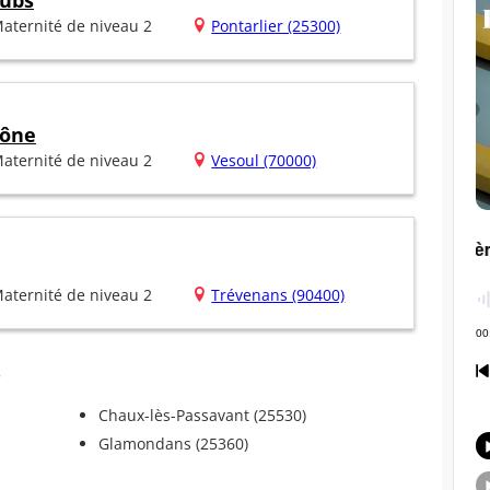
oubs
aternité de niveau 2
Pontarlier (25300)
aône
aternité de niveau 2
Vesoul (70000)
aternité de niveau 2
Trévenans (90400)
s
Chaux-lès-Passavant (25530)
Glamondans (25360)