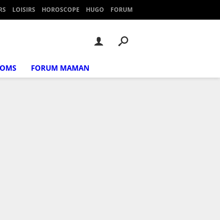
RS
LOISIRS
HOROSCOPE
HUGO
FORUM
NOMS
FORUM MAMAN