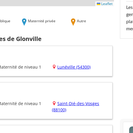
Leaflet
Les
gen
blique
Maternité privée
Autre
pla
men
es de Glonville
aternité de niveau 1
Lunéville (54300)
aternité de niveau 1
Saint-Dié-des-Vosges
(88100)