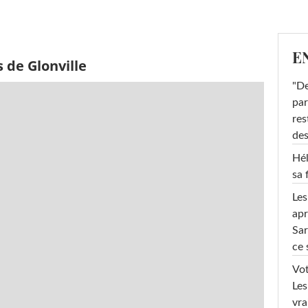
E
 de Glonville
"De
par
res
des
Hél
sa 
Les
apr
Sar
ce 
Vot
Les
vra