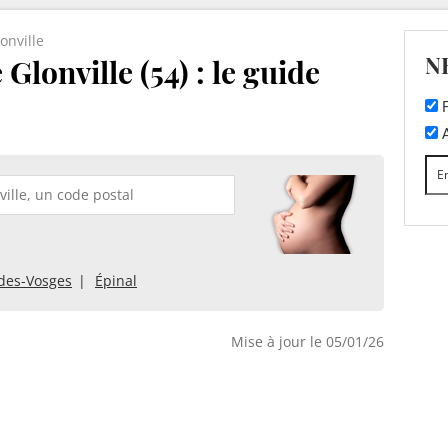
onville
N
Glonville (54) : le guide
F
A
-des-Vosges
Épinal
Mise à jour le 05/01/26