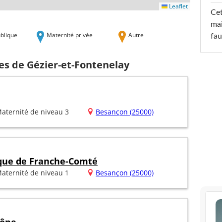
Leaflet
Cet
mai
blique
Maternité privée
Autre
fau
es de Gézier-et-Fontenelay
aternité de niveau 3
Besançon (25000)
ique de Franche-Comté
aternité de niveau 1
Besançon (25000)