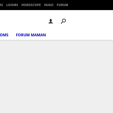
RS
LOISIRS
HOROSCOPE
HUGO
FORUM
NOMS
FORUM MAMAN