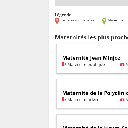
Légende
Gézier-et-Fontenelay
Maternité pu
Maternités les plus proch
Maternité Jean Minjoz
Maternité publique
M
Maternité de la Polyclin
Maternité privée
M