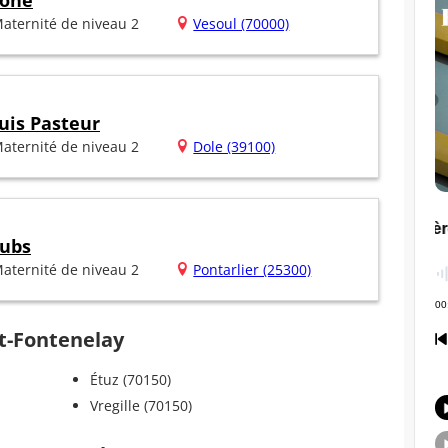
aône
aternité de niveau 2
Vesoul (70000)
uis Pasteur
aternité de niveau 2
Dole (39100)
oubs
aternité de niveau 2
Pontarlier (25300)
et-Fontenelay
Étuz (70150)
Vregille (70150)