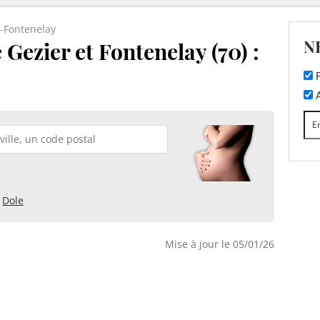
t-Fontenelay
N
Gezier et Fontenelay (70) :
F
A
Dole
Mise à jour le 05/01/26