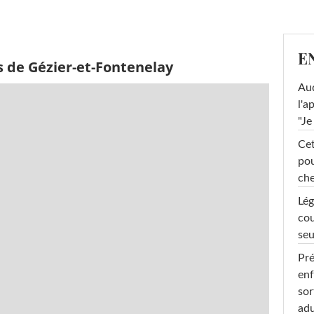
E
s de Gézier-et-Fontenelay
Au
l'a
"Je
Cet
pou
che
Lég
cou
seu
Pré
enf
sor
adu