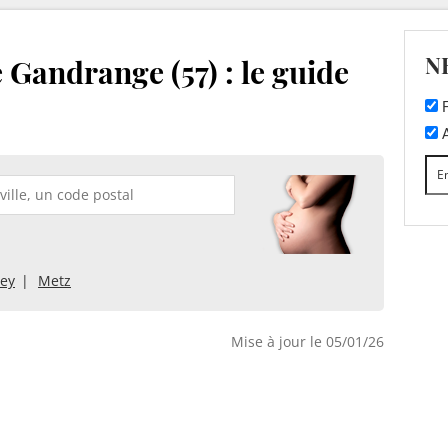
N
 Gandrange (57) : le guide
F
A
iey
Metz
Mise à jour le 05/01/26