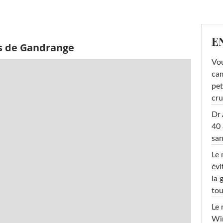
E
s de Gandrange
Vou
cam
pet
cru
Dr 
40 
san
Le 
évi
la 
tou
Le 
Win