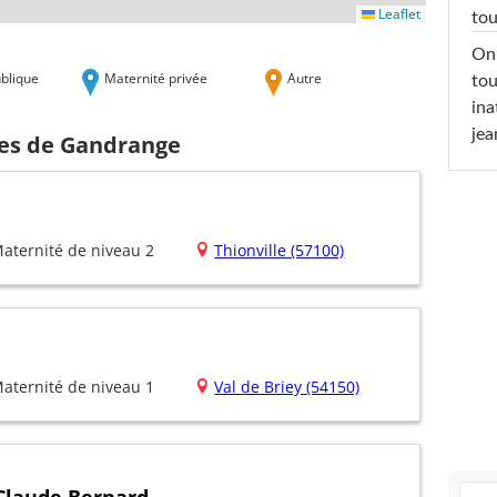
Leaflet
tou
On 
blique
Maternité privée
Autre
tou
ina
jea
hes de Gandrange
aternité de niveau 2
Thionville (57100)
aternité de niveau 1
Val de Briey (54150)