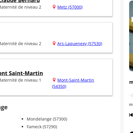
 Claude Bernard
aternité de niveau 2
Metz (57000)
aternité de niveau 2
Ars-Laquenexy (57530)
ont Saint-Martin
aternité de niveau 1
Mont-Saint-Martin
(54350)
nge
Mondelange (57300)
Fameck (57290)