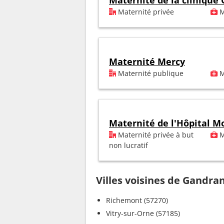
Maternité de la clinique
Maternité privée
M
Maternité Mercy
Maternité publique
M
Maternité de l'Hôpital M
Maternité privée à but
M
non lucratif
Villes voisines de Gandra
Richemont (57270)
Vitry-sur-Orne (57185)