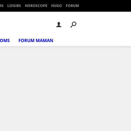
RS
LOISIRS
HOROSCOPE
HUGO
FORUM
NOMS
FORUM MAMAN