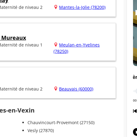
nay
aternité de niveau 2
Mantes-la-Jolie (78200)
s Mureaux
aternité de niveau 1
Meulan-en-Yvelines
(78250)
aternité de niveau 2
Beauvais (60000)
hes-en-Vexin
Chauvincourt-Provemont (27150)
Vesly (27870)