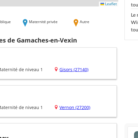
Leaflet
tou
Le 
blique
Maternité privée
Autre
Win
tou
hes de Gamaches-en-Vexin
aternité de niveau 1
Gisors (27140)
aternité de niveau 1
Vernon (27200)