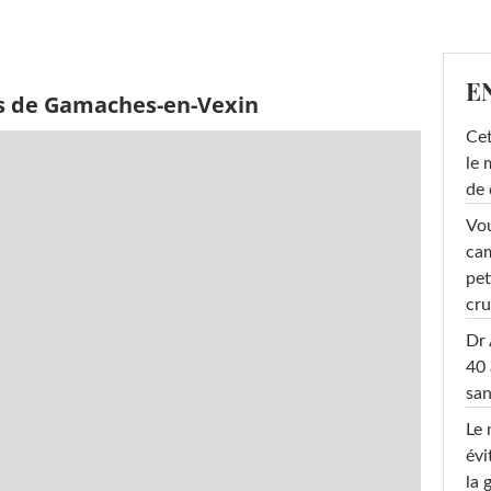
E
ès de Gamaches-en-Vexin
Cet
le 
de 
Vou
cam
pet
cru
Dr 
40 
san
Le 
évi
la 