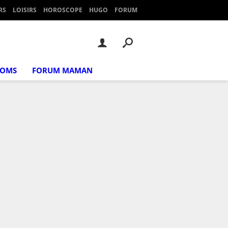
RS
LOISIRS
HOROSCOPE
HUGO
FORUM
NOMS
FORUM MAMAN