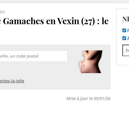
xin
N
 Gamaches en Vexin (27) : le
F
A
ntes-la-Jolie
Mise à jour le 05/01/26