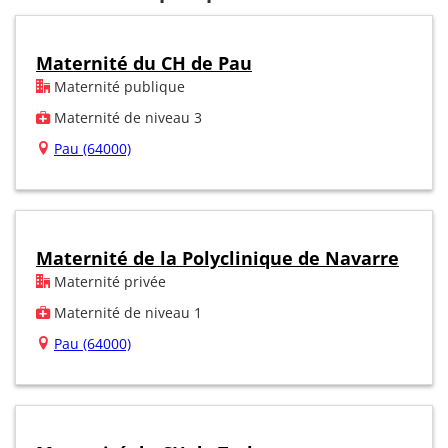
Maternité du CH de Pau
Maternité publique
Maternité de niveau 3
Pau (64000)
Maternité de la Polyclinique de Navarre
Maternité privée
Maternité de niveau 1
Pau (64000)