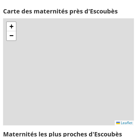
Carte des maternités près d'Escoubès
+
−
Leaflet
Maternités les plus proches d'Escoubès