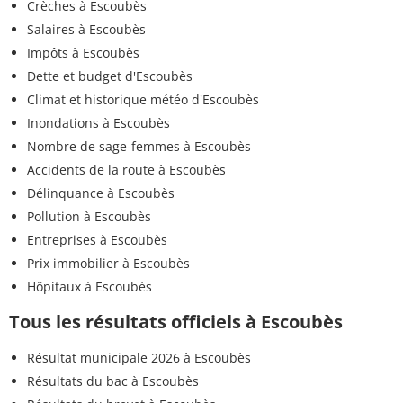
Crèches à Escoubès
Salaires à Escoubès
Impôts à Escoubès
Dette et budget d'Escoubès
Climat et historique météo d'Escoubès
Inondations à Escoubès
Nombre de sage-femmes à Escoubès
Accidents de la route à Escoubès
Délinquance à Escoubès
Pollution à Escoubès
Entreprises à Escoubès
Prix immobilier à Escoubès
Hôpitaux à Escoubès
Tous les résultats officiels à Escoubès
Résultat municipale 2026 à Escoubès
Résultats du bac à Escoubès