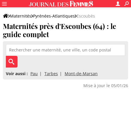
Maternités
Pyrénées-Atlantiques
Escoubès
Maternités près d'Escoubes (64) : le
guide complet
Voir aussi :
Pau
Tarbes
Mont-de-Marsan
Mise à jour le 05/01/26