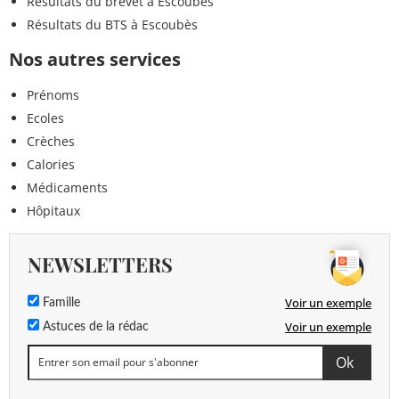
Résultats du brevet à Escoubès
Résultats du BTS à Escoubès
Nos autres services
Prénoms
Ecoles
Crèches
Calories
Médicaments
Hôpitaux
NEWSLETTERS
Voir un exemple
Famille
Voir un exemple
Astuces de la rédac