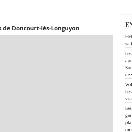
E
s de Doncourt-lès-Longuyon
Hél
sa 
Les
apr
Sar
ce 
Vot
Les
vra
Les
gen
pla
men