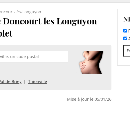
oncourt-lès-Longuyon
N
e Doncourt les Longuyon
plet
F
A
Val de Briey
Thionville
Mise à jour le 05/01/26