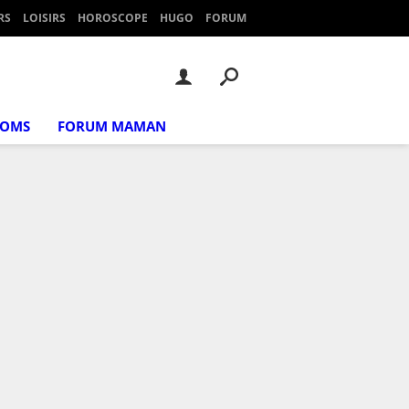
RS
LOISIRS
HOROSCOPE
HUGO
FORUM
NOMS
FORUM MAMAN