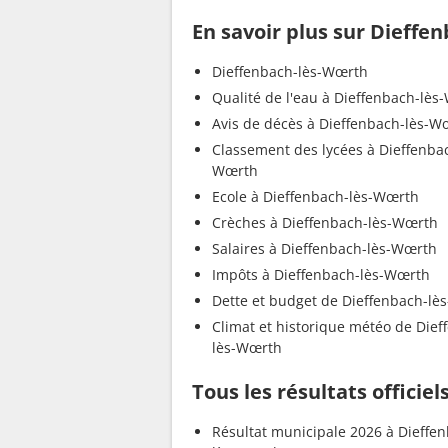
En savoir plus sur Dieffe
Dieffenbach-lès-Wœrth
Qualité de l'eau à Dieffenbach-lè
Avis de décès à Dieffenbach-lès-W
Classement des lycées à Dieffenbac
Wœrth
Ecole à Dieffenbach-lès-Wœrth
Crèches à Dieffenbach-lès-Wœrth
Salaires à Dieffenbach-lès-Wœrth
Impôts à Dieffenbach-lès-Wœrth
Dette et budget de Dieffenbach-lè
Climat et historique météo de Dief
lès-Wœrth
Tous les résultats officie
Résultat municipale 2026 à Dieffe