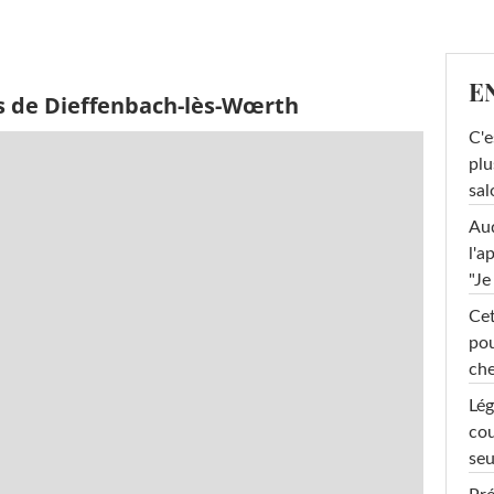
E
s de Dieffenbach-lès-Wœrth
C'e
plu
sal
Au
l'a
"Je
Cet
pou
che
Lég
cou
seu