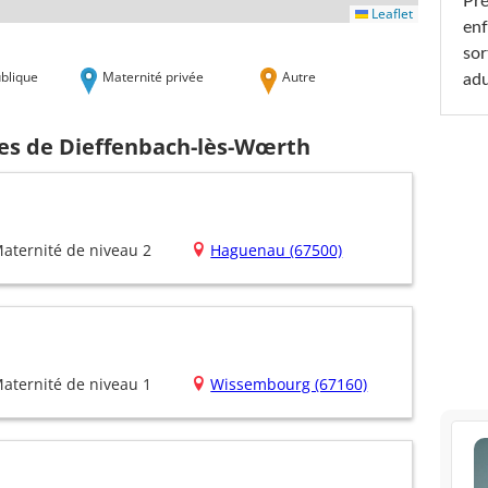
Pré
Leaflet
enf
sor
blique
Maternité privée
Autre
adu
hes de Dieffenbach-lès-Wœrth
aternité de niveau 2
Haguenau (67500)
aternité de niveau 1
Wissembourg (67160)