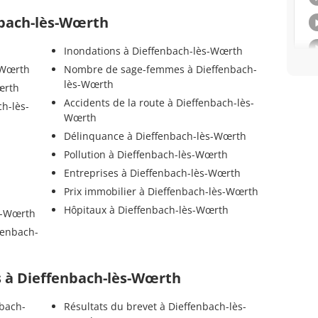
nbach-lès-Wœrth
Inondations à Dieffenbach-lès-Wœrth
s-Wœrth
Nombre de sage-femmes à Dieffenbach-
lès-Wœrth
œrth
Accidents de la route à Dieffenbach-lès-
h-lès-
Wœrth
Délinquance à Dieffenbach-lès-Wœrth
Pollution à Dieffenbach-lès-Wœrth
Entreprises à Dieffenbach-lès-Wœrth
Prix immobilier à Dieffenbach-lès-Wœrth
Hôpitaux à Dieffenbach-lès-Wœrth
s-Wœrth
fenbach-
ls à Dieffenbach-lès-Wœrth
nbach-
Résultats du brevet à Dieffenbach-lès-