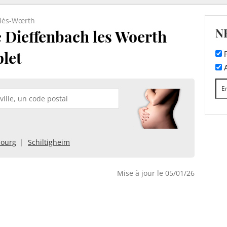
-lès-Wœrth
N
e Dieffenbach les Woerth
plet
F
A
ourg
Schiltigheim
Mise à jour le 05/01/26