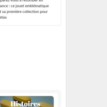
parez-vous à retomber en
ance : ce jouet emblématique
t sa première collection pour
ltes