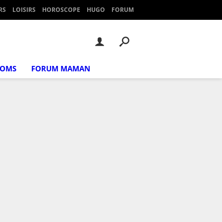
RS
LOISIRS
HOROSCOPE
HUGO
FORUM
NOMS
FORUM MAMAN