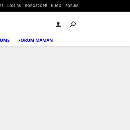
RS
LOISIRS
HOROSCOPE
HUGO
FORUM
NOMS
FORUM MAMAN