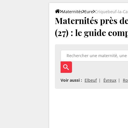
Maternités
Eure
Criquebeuf-la-C
Maternités près d
(27) : le guide com
Voir aussi :
Elbeuf
Évreux
Ro