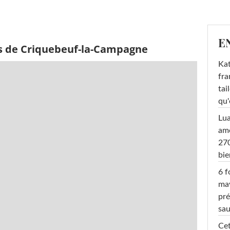
E
s de Criquebeuf-la-Campagne
Kat
fra
tai
qu'
Lu
amo
270
bi
6 f
ma
pré
sa
Cet