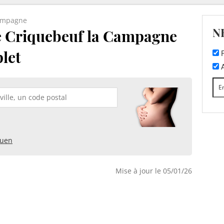
ampagne
N
e Criquebeuf la Campagne
plet
F
A
uen
Mise à jour le 05/01/26