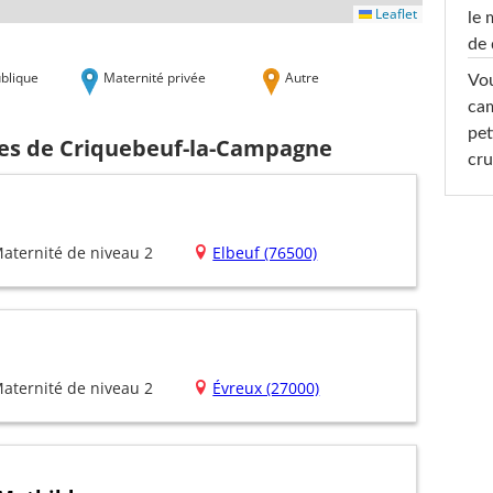
Leaflet
le 
de 
blique
Maternité privée
Autre
Vou
cam
pet
hes de Criquebeuf-la-Campagne
cru
aternité de niveau 2
Elbeuf (76500)
aternité de niveau 2
Évreux (27000)