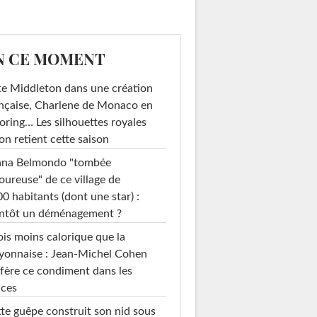
N CE MOMENT
e Middleton dans une création
nçaise, Charlene de Monaco en
loring… Les silhouettes royales
on retient cette saison
ana Belmondo "tombée
ureuse" de ce village de
0 habitants (dont une star) :
entôt un déménagement ?
ois moins calorique que la
yonnaise : Jean-Michel Cohen
fère ce condiment dans les
uces
te guêpe construit son nid sous