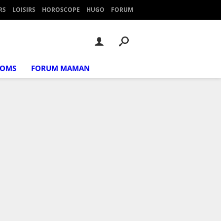
RS
LOISIRS
HOROSCOPE
HUGO
FORUM
NOMS
FORUM MAMAN