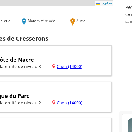
Leaflet
Per
ce 
blique
Maternité privée
Autre
san
hes de Cresserons
ôte de Nacre
aternité de niveau 3
Caen (14000)
que du Parc
aternité de niveau 2
Caen (14000)