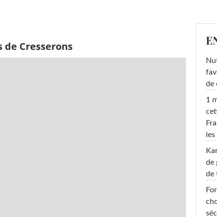
E
s de Cresserons
Nut
fav
de 
1 m
cet
Fra
les
Ka
de 
de 
For
cho
séc