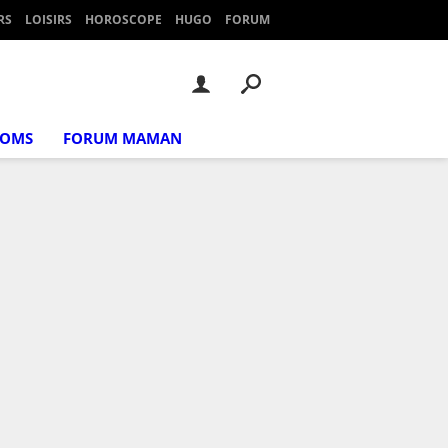
RS
LOISIRS
HOROSCOPE
HUGO
FORUM
NOMS
FORUM MAMAN