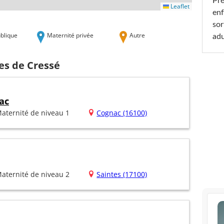
Pré
Leaflet
enf
sor
blique
Maternité privée
Autre
adu
es de Cressé
ac
aternité de niveau 1
Cognac (16100)
aternité de niveau 2
Saintes (17100)