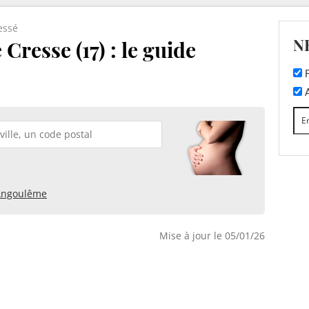
essé
N
Cresse (17) : le guide
F
A
Angoulême
Mise à jour le 05/01/26