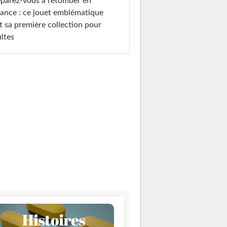
parez-vous à retomber en
ance : ce jouet emblématique
t sa première collection pour
ltes