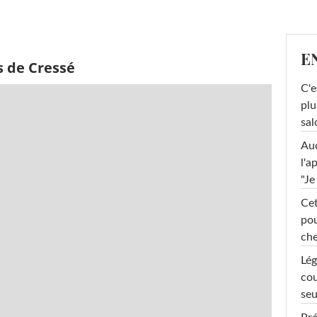
E
s de Cressé
C'e
plu
sal
Au
l'a
"Je
Cet
pou
che
Lég
cou
seu