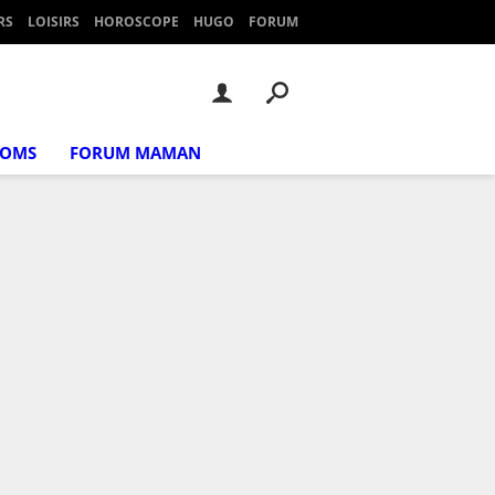
RS
LOISIRS
HOROSCOPE
HUGO
FORUM
NOMS
FORUM MAMAN