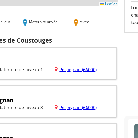
Leaflet
Lon
cha
blique
Maternité privée
Autre
tou
hes de Coustouges
aternité de niveau 1
Perpignan (66000)
ignan
aternité de niveau 3
Perpignan (66000)