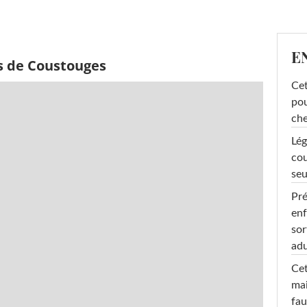
E
s de Coustouges
Cet
pou
che
Lég
cou
seu
Pré
enf
sor
adu
Cet
mai
fau