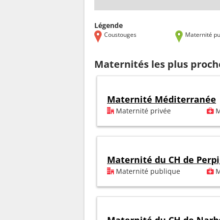
Légende
Coustouges
Maternité pu
Maternités les plus proc
Maternité Méditerranée
Maternité privée
M
Maternité du CH de Perp
Maternité publique
M