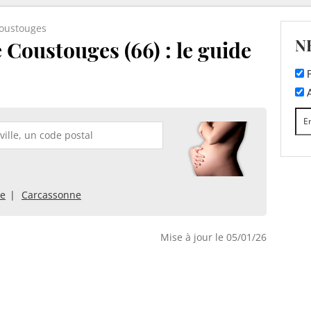
oustouges
N
 Coustouges (66) : le guide
F
A
e
Carcassonne
Mise à jour le 05/01/26