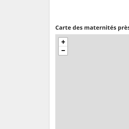
Carte des maternités près
+
−