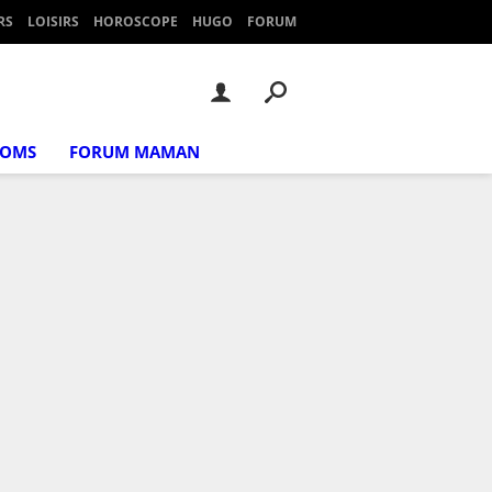
RS
LOISIRS
HOROSCOPE
HUGO
FORUM
NOMS
FORUM MAMAN