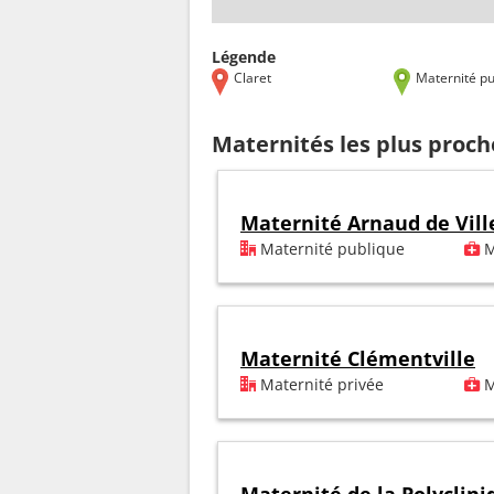
Légende
Claret
Maternité pu
Maternités les plus proch
Maternité Arnaud de Vil
Maternité publique
M
Maternité Clémentville
Maternité privée
M