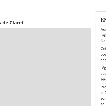
E
 de Claret
Au
l'a
"Je
Cet
pou
che
Lég
cou
seu
Pré
enf
sor
adu