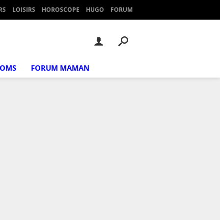
RS
LOISIRS
HOROSCOPE
HUGO
FORUM
NOMS
FORUM MAMAN