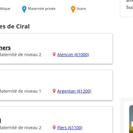
am
Sud
blique
Maternité privée
Autre
es de Ciral
mers
aternité de niveau 2
Alençon (61000)
aternité de niveau 1
Argentan (61200)
d
aternité de niveau 2
Flers (61100)