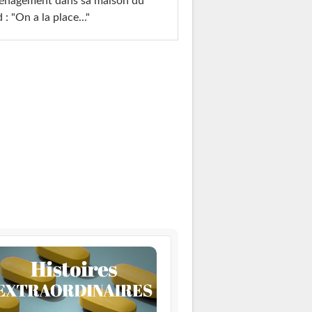
énagement dans sa maison du
 : "On a la place..."