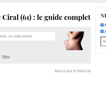
N
Ciral (61) : le guide complet
F
A
Flers
Mise à jour le 05/01/26