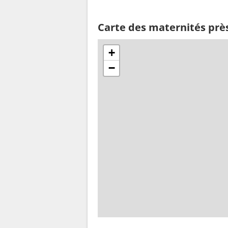
Carte des maternités près
+
−