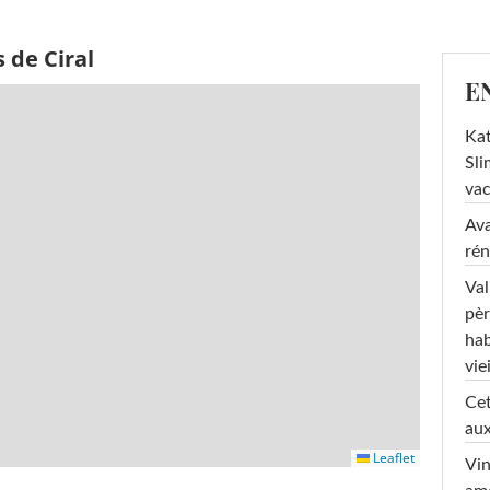
 de Ciral
E
Kat
Sli
va
Ava
rén
Val
pèr
hab
viei
Cet
aux
Leaflet
Vin