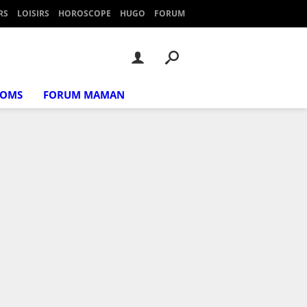
RS
LOISIRS
HOROSCOPE
HUGO
FORUM
NOMS
FORUM MAMAN