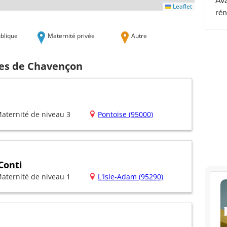
Ava
Leaflet
rén
blique
Maternité privée
Autre
hes de Chavençon
aternité de niveau 3
Pontoise (95000)
Conti
aternité de niveau 1
L'Isle-Adam (95290)