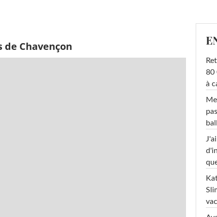
E
s de Chavençon
Ret
80 
à c
Mel
pas
ba
J'a
d'i
que
Kat
Sli
va