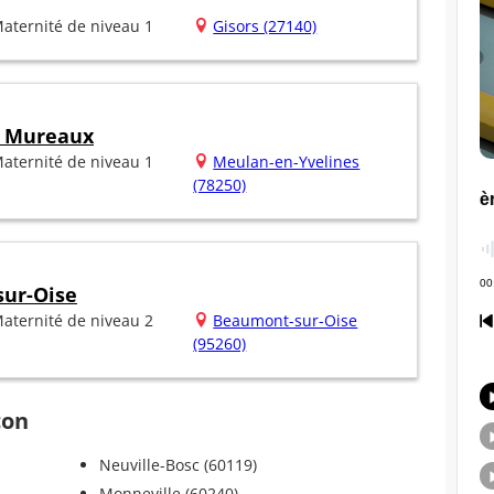
aternité de niveau 1
Gisors (27140)
s Mureaux
aternité de niveau 1
Meulan-en-Yvelines
(78250)
ur-Oise
aternité de niveau 2
Beaumont-sur-Oise
(95260)
çon
Neuville-Bosc (60119)
Monneville (60240)