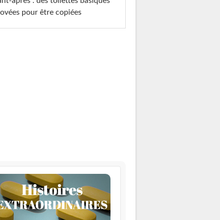
nt-après : des toilettes basiques
ovées pour être copiées