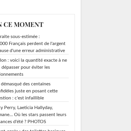
N CE MOMENT
raite sous-estimée :
000 Français perdent de l'argent
ause d'une erreur administrative
on : voici la quantité exacte à ne
 dépasser pour éviter les
llonnements
i démasqué des centaines
nfidèles juste en posant cette
stion : c'est infaillible
y Perry, Laeticia Hallyday,
mane... Où les stars passent leurs
cances d'été ? PHOTOS