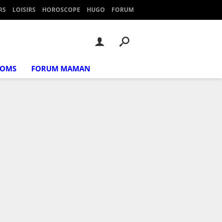
RS
LOISIRS
HOROSCOPE
HUGO
FORUM
NOMS
FORUM MAMAN