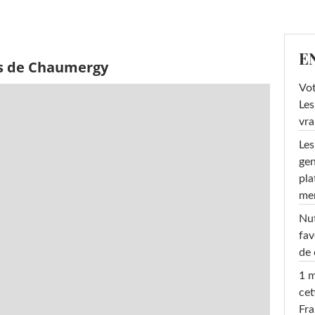
E
ès de Chaumergy
Vot
Les
vra
Les
gen
pla
men
Nut
fav
de 
1 m
cet
Fra