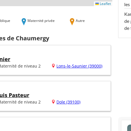
Leaflet
les
Ka
blique
Maternité privée
Autre
de 
de 
hes de Chaumergy
nier
aternité de niveau 2
Lons-le-Saunier (39000)
uis Pasteur
aternité de niveau 2
Dole (39100)