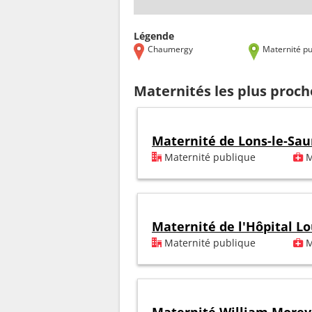
Légende
Chaumergy
Maternité pu
Maternités les plus proc
Maternité de Lons-le-Sau
Maternité publique
M
Maternité de l'Hôpital Lo
Maternité publique
M