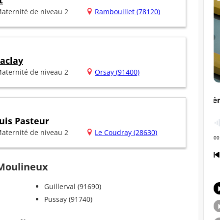
t
aternité de niveau 2
Rambouillet (78120)
Saclay
aternité de niveau 2
Orsay (91400)
uis Pasteur
aternité de niveau 2
Le Coudray (28630)
-Moulineux
Guillerval (91690)
Pussay (91740)