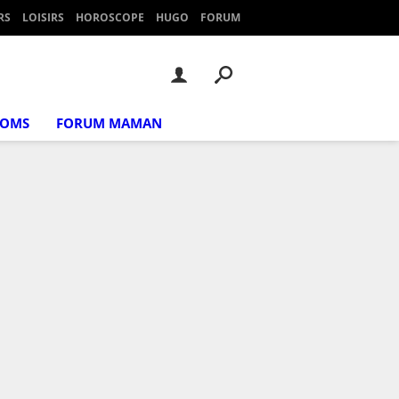
RS
LOISIRS
HOROSCOPE
HUGO
FORUM
NOMS
FORUM MAMAN