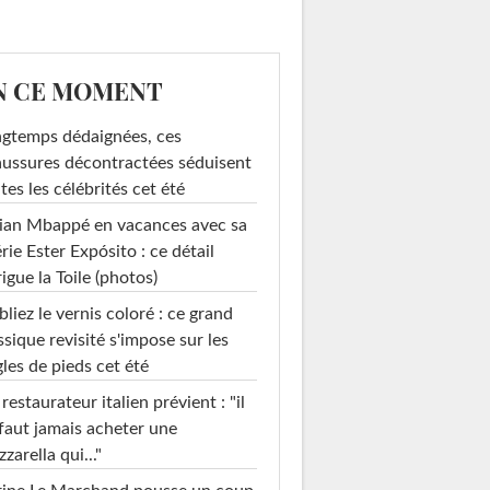
N CE MOMENT
gtemps dédaignées, ces
ussures décontractées séduisent
tes les célébrités cet été
ian Mbappé en vacances avec sa
rie Ester Expósito : ce détail
rigue la Toile (photos)
liez le vernis coloré : ce grand
ssique revisité s'impose sur les
les de pieds cet été
restaurateur italien prévient : "il
faut jamais acheter une
zarella qui..."