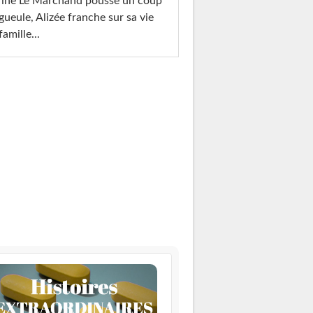
rine Le Marchand pousse un coup
gueule, Alizée franche sur sa vie
famille...