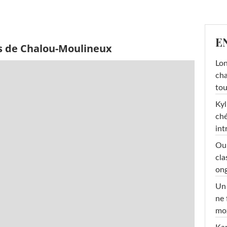
E
s de Chalou-Moulineux
Lon
cha
tou
Kyl
ché
int
Oub
cla
ong
Un 
ne 
moz