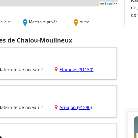
Ka
Leaflet
de 
de 
blique
Maternité privée
Autre
hes de Chalou-Moulineux
aternité de niveau 2
Étampes (91150)
aternité de niveau 2
Arpajon (91290)