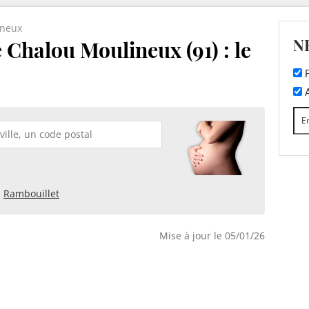
ineux
N
 Chalou Moulineux (91) : le
F
A
Rambouillet
Mise à jour le 05/01/26