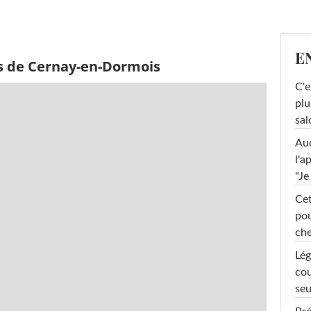
E
s de Cernay-en-Dormois
C'e
plu
sal
Au
l'a
"Je
Cet
pou
che
Lég
cou
seu