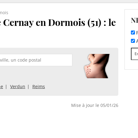
mois
N
 Cernay en Dormois (51) : le
F
A
ne
Verdun
Reims
Mise à jour le 05/01/26