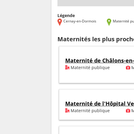
Légende
Cernay-en-Dormois
Maternité pu
Maternités les plus proc
Maternité de Châlons-e
Maternité publique
M
Maternité de l'Hôpital V
Maternité publique
M