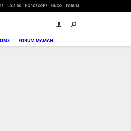
RS
LOISIRS
HOROSCOPE
HUGO
FORUM
NOMS
FORUM MAMAN