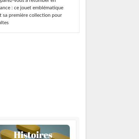
parez-vous à retomber en
ance : ce jouet emblématique
t sa première collection pour
ltes