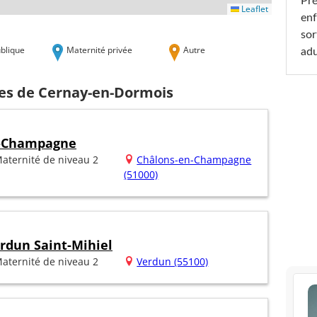
Pré
Leaflet
enf
sor
blique
Maternité privée
Autre
adu
hes de Cernay-en-Dormois
n-Champagne
aternité de niveau 2
Châlons-en-Champagne
(51000)
erdun Saint-Mihiel
aternité de niveau 2
Verdun (55100)