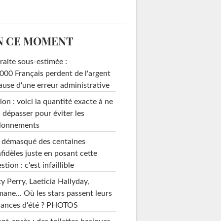
N CE MOMENT
raite sous-estimée :
000 Français perdent de l'argent
ause d'une erreur administrative
on : voici la quantité exacte à ne
 dépasser pour éviter les
llonnements
i démasqué des centaines
nfidèles juste en posant cette
stion : c'est infaillible
y Perry, Laeticia Hallyday,
mane... Où les stars passent leurs
cances d'été ? PHOTOS