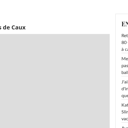
E
s de Caux
Ret
80 
à c
Mel
pas
ba
J'a
d'i
que
Kat
Sli
va