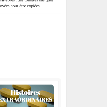
nt-après : des toilettes basiques
ovées pour être copiées