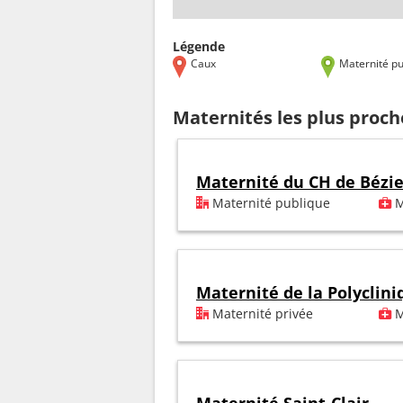
Légende
Caux
Maternité pu
Maternités les plus proc
Maternité du CH de Bézie
Maternité publique
M
Maternité de la Polycli
Maternité privée
M