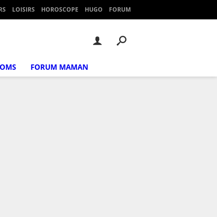
RS
LOISIRS
HOROSCOPE
HUGO
FORUM
NOMS
FORUM MAMAN