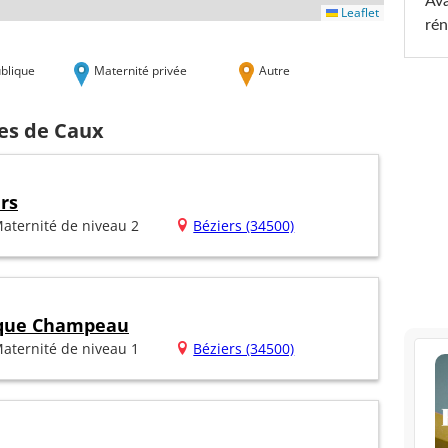
Ava
Leaflet
rén
blique
Maternité privée
Autre
hes de Caux
rs
aternité de niveau 2
Béziers (34500)
nique Champeau
aternité de niveau 1
Béziers (34500)