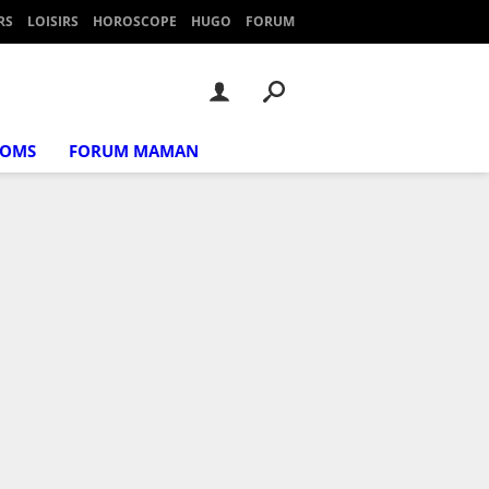
RS
LOISIRS
HOROSCOPE
HUGO
FORUM
NOMS
FORUM MAMAN