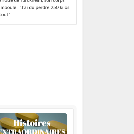
rlotte de Turckheim, son corps
mboulé : "J'ai dû perdre 250 kilos
tout"