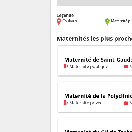
Légende
Caubous
Maternité pu
Maternités les plus proc
Maternité de Saint-Gaud
Maternité publique
M
Maternité de la Polyclin
Maternité privée
M