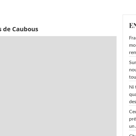
E
s de Caubous
Fra
mon
rem
Sur
nou
tou
Ni 
qua
des
Ceu
pré
un 