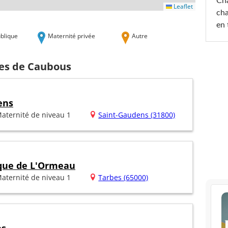
Cha
Leaflet
cha
en 
blique
Maternité privée
Autre
hes de Caubous
ens
aternité de niveau 1
Saint-Gaudens (31800)
ique de L'Ormeau
aternité de niveau 1
Tarbes (65000)