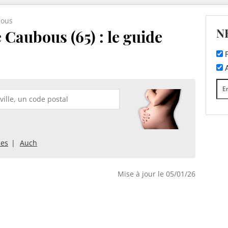
ous
N
 Caubous (65) : le guide
F
A
bes
Auch
Mise à jour le 05/01/26