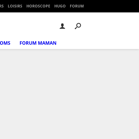
RS
LOISIRS
HOROSCOPE
HUGO
FORUM
NOMS
FORUM MAMAN