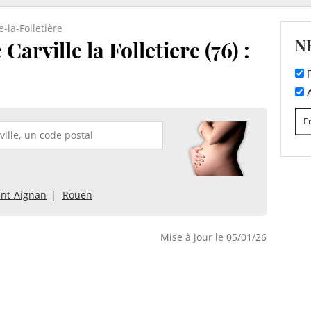
e-la-Folletière
N
Carville la Folletiere (76) :
F
A
int-Aignan
Rouen
Mise à jour le 05/01/26