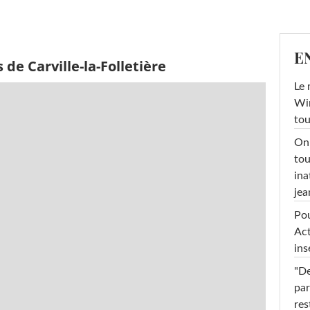
E
de Carville-la-Folletière
Le 
Win
tou
On 
tou
ina
jea
Pou
Act
ins
"De
par
res