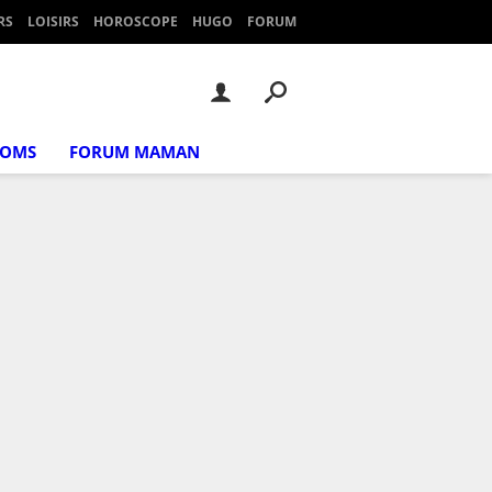
RS
LOISIRS
HOROSCOPE
HUGO
FORUM
NOMS
FORUM MAMAN