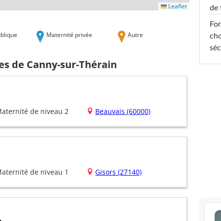
Leaflet
de 
For
blique
Maternité privée
Autre
cho
séc
hes de Canny-sur-Thérain
aternité de niveau 2
Beauvais (60000)
aternité de niveau 1
Gisors (27140)