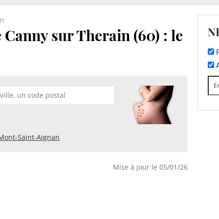
in
N
 Canny sur Therain (60) : le
F
A
Mont-Saint-Aignan
Mise à jour le 05/01/26