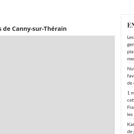
E
s de Canny-sur-Thérain
Les
gen
pla
men
Nut
fav
de 
1 m
cet
Fra
les
Ka
de 