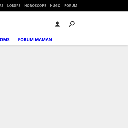
RS
LOISIRS
HOROSCOPE
HUGO
FORUM
NOMS
FORUM MAMAN