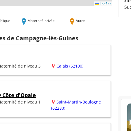
am
Leaflet
Sud
blique
Maternité privée
Autre
hes de Campagne-lès-Guines
aternité de niveau 3
Calais (62100)
 Côte d'Opale
aternité de niveau 1
Saint-Martin-Boulogne
(62280)