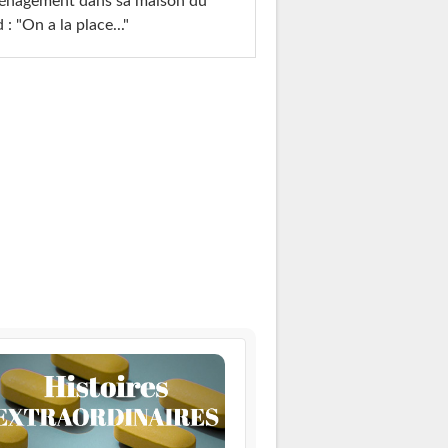
énagement dans sa maison du
 : "On a la place..."