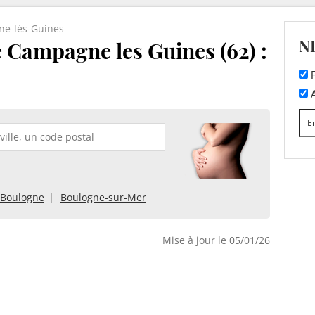
e-lès-Guines
N
 Campagne les Guines (62) :
F
A
-Boulogne
Boulogne-sur-Mer
Mise à jour le 05/01/26