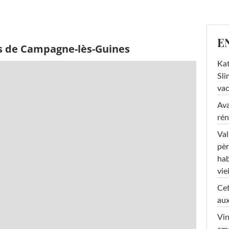
E
s de Campagne-lès-Guines
Kat
Sli
va
Ava
rén
Val
pèr
hab
viei
Cet
aux
Vin